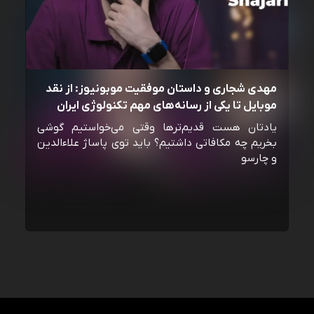
مهدی شجاری و داستان موفقیت موبونیوز: از نقد
موبایل تا یکی از رسانه‌‌های مهم تکنولوژی ایران
یادتان هست قدیم‌ترها وقتی می‌خواستیم گوشی
بخریم چه مکافاتی داشتیم؟ باید توی پاساژ علاءالدین
و چارسو