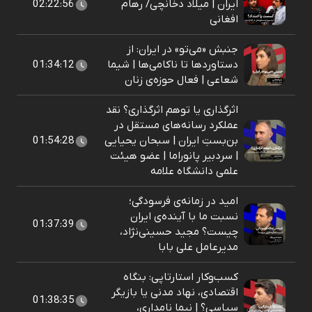
ایران | میلاد دخانچی/ رهام
02:22:56
افغانی
جنبش «می‌تو» در ایران: از
دستاوردها تا ناکامی‌ها | شیما
01:34:12
شعاعی | فعال حوزه‌ی زنان
اثرگذاری یا توهم اثرگذاری؟ نقد
عملکرد رسانه‌های مستقل در
بن‌بستِ ایران | سبحان یحیایی
01:54:28
| سردبیر پانوراما | عضو هیئت
علمی دانشگاه علامه
امید در زمانه‌ی فرسودگی؛
نسبت ما با آینده‌ی ایران
01:37:39
چیست؟ مجید حسینی‌نژاد،
مدیرعامل علی بابا
کسب‌وکار استارتاپی: بنگاه
اقتصادی، نهاد مدنی یا بازیگر
01:38:35
سیاسی؟ | نیما نامداری،