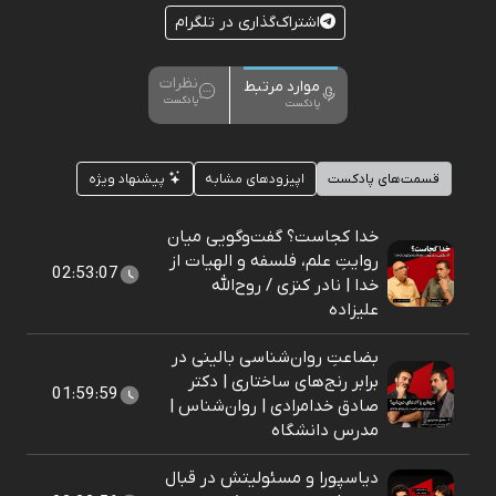
اشتراک‌گذاری در تلگرام
نظرات
موارد مرتبط
پادکست
پادکست
قسمت‌های پادکست
اپیزودهای مشابه
پیشنهاد ویژه
خدا کجاست؟ گفت‌وگویی میان
روایتِ علم، فلسفه و الهیات از
02:53:07
خدا | نادر کنزی / روح‌الله
علیزاده
بضاعتِ روان‌شناسی بالینی در
برابر رنج‌های ساختاری | دکتر
01:59:59
صادق خدامرادی | روان‌شناس |
مدرس دانشگاه
دیاسپورا و مسئولیتش در قبال