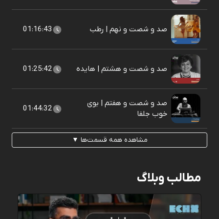
صد و شصت و نهم | رطب
01:16:43
صد و شصت و هشتم | هایده
01:25:42
صد و شصت و هفتم | بوی
01:44:32
خوب جلفا
مشاهده همه قسمت‌ها ▼
مطالب وبلاگ