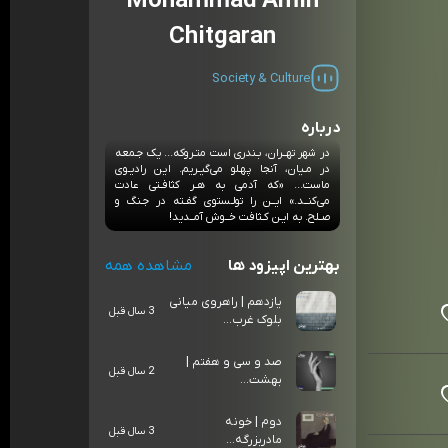
Mohammad Amin
Chitgaran
Society & Culture
درباره
در شهر ‌تهــران، بـندری است متـروکه... یک جـمعه
در مـیان، آنجا پهـلو می‌گیـریم. این رادیـوی
ماست...‌ «که آدمی به هـر کثافـتی عادت
می‌کنــد.» ایــن را تولـستوی گفـته در جـنگ و
صـلح. به ایـن کـثافت خــوش آمــدید!
بهترین اپیزود ها
مشاهده همه
یازدهم | راهروی میانی
3 سال قبل
بلوک غرب...
صد و سی و هفتم |
2 سال قبل
بهشت...
دوم | خونه
3 سال قبل
مادربزرگه...