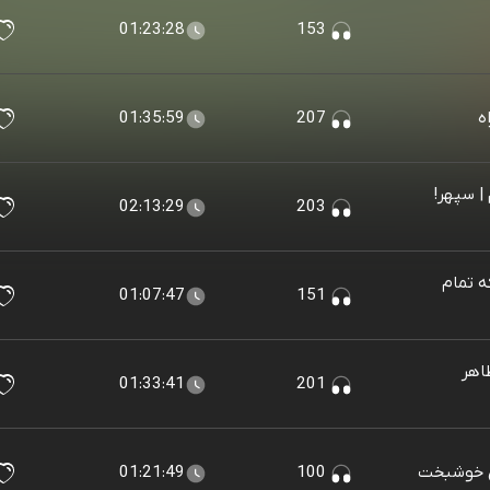
01:23:28
153
ه
207
01:35:59
| سپهر!
02:13:29
203
ه تمام
01:07:47
151
اهر
01:33:41
201
ان خوشبخت
100
01:21:49