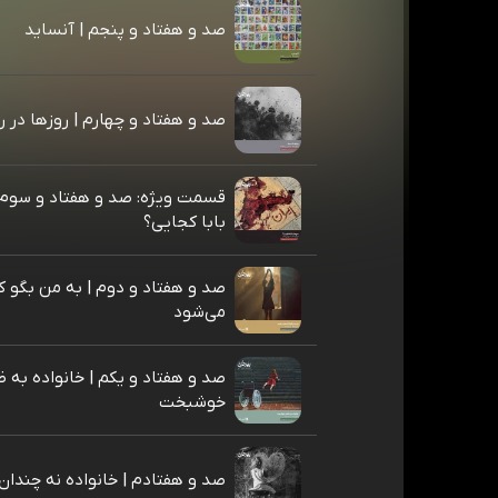
صد و هفتاد و پنجم | آنساید
صد و هفتاد و چهارم | روزها در را
قسمت ویژه: صد و هفتاد و سوم 
بابا کجایی؟
صد و هفتاد و دوم | به من بگو ک
می‌شود
صد و هفتاد و یکم | خانواده به ظ
خوشبخت
صد و هفتادم | خانواده نه چند