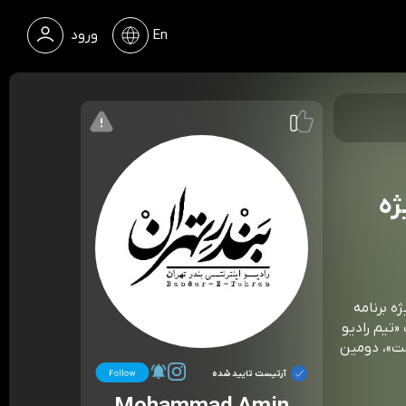
En
ورود
ژه
ه برنامه
با حمایت و همت «تیم رادیو
ست»، دومین
آرتیست تایید شده