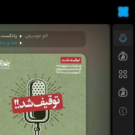
اکو موسیقی
پادکست ه
صد و پنجاه