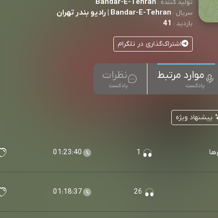
Bandar-E-Tehran
تولید کننده :
Bandar-E-Tehran | رادیو بندر تهران
سریال :
41
بازدید :
اشتراک‌گذاری در تلگرام
موارد مرتبط
نظرات
پادکست
پادکست
پیشنهاد ویژه
ها
1
01:23:40
01:18:37
26