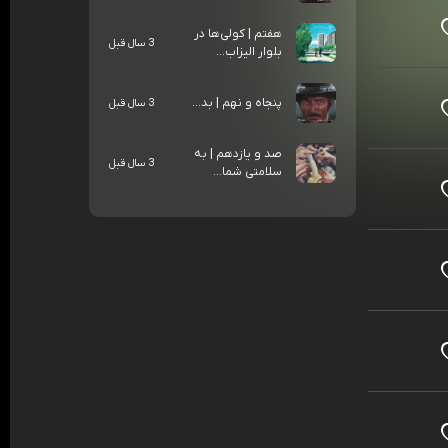
هفتم | کولی‌ها در
3 سال قبل
بلوار الیزاب...
پنجاه و نهم | بد...
3 سال قبل
صد و یازدهم | به
3 سال قبل
سلامتی شما...