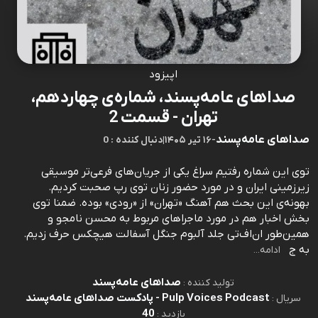
اپیزود
صداهای عامه‌پسند، شماره‌ی چهاردهم،
تهران - قسمت 2
صداهای عامه‌پسند
-
۱۶ تیر ۱۴۰۵
|
0 : دنبال کننده
توی این شماره رفتیم سراغ یکی از جریان‌های فرعی‌تر موسیقی
زیرزمینی ایران و در مورد حضور زنان توی رپ صحبت کردیم.
بهونه‌ی این بحث هم آهنگ «تهران» از «رودی» بوده. ضمنا توی
بخش اخبار هم در مورد ماجراهای مربوط به محسن نامجو و
همین‌طور ان‌اف‌تی جلد آلبوم جنگل آسفالت هیچکس حرف زدیم.
به ج
ادامه...
صداهای عامه‌پسند
تولید کننده :
Pulp Voices Podcast - پادکست صداهای عامه‌پسند
سریال :
40
بازدید :