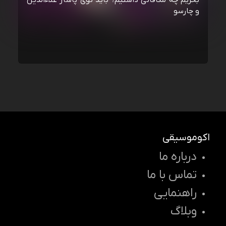
بخریم چه مکافاتی داشتیم؟ باید توی پاساژ علاءالدین
و چارسو
اکوموسیقی
درباره ما
تماس با ما
راهنمایی
وبلاگ