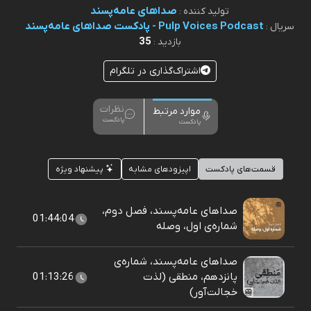
صداهای عامه‌پسند
تولید کننده :
Pulp Voices Podcast - پادکست صداهای عامه‌پسند
سریال :
35
بازدید :
اشتراک‌گذاری در تلگرام
نظرات
موارد مرتبط
پادکست
پادکست
قسمت‌های پادکست
اپیزودهای مشابه
پیشنهاد ویژه
صداهای عامه‌پسند، فصل دوم،
01:44:04
شماره‌ی اول، وصله
صداهای عامه‌پسند، شماره‌ی
پانزدهم، منطقی (لذت
01:13:26
خجالت‌آور)