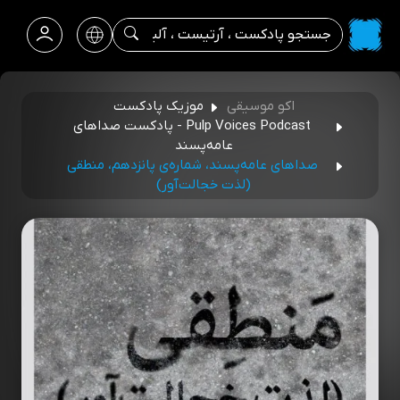
اکو موسیقی
موزیک پادکست
Pulp Voices Podcast - پادکست صداهای
عامه‌پسند
صداهای عامه‌پسند، شماره‌ی پانزدهم، منطقی
(لذت خجالت‌آور)