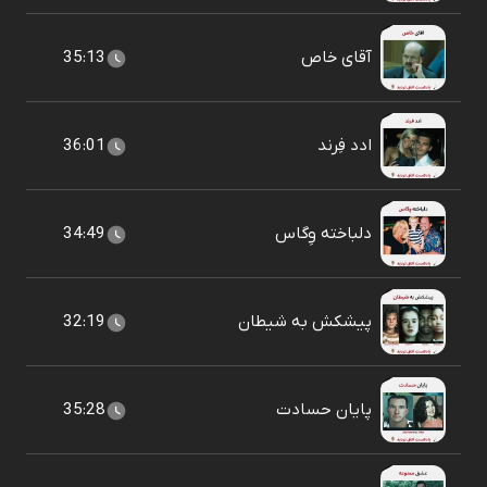
آقای خاص
35:13
ادد فِرند
36:01
دلباخته وِگاس
34:49
پیشکش به شیطان
32:19
پایان حسادت
35:28