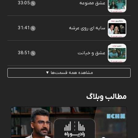
عشق ممنوعه
33:05
سایه ای روی عرشه
31:41
عشق و خیانت
38:51
مشاهده همه قسمت‌ها ▼
مطالب وبلاگ