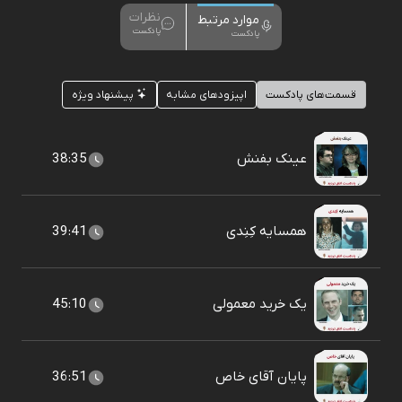
نظرات
موارد مرتبط
پادکست
پادکست
قسمت‌های پادکست
اپیزودهای مشابه
پیشنهاد ویژه
عینک بفنش
38:35
همسایه کِنِدی
39:41
یک خرید معمولی
45:10
پایان آقای خاص
36:51