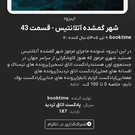
اپیزود
شهر گمشده آتلانتیس - قسمت 43
booktime
-
۹ تیر ۱۴۰۵
|
0 : دنبال کننده
در این اپیزود شنونده ماجرای مرموز شهر گمشده آتلانتیس
هستید شهری مرموز که هنوز کاوشگرانی از سراسر جهان در
جستجوی اون هستندپادکست اتاق تسخیر(پرونده های ترسناک و
افسانه های محلی)پادکست اتاق تردید(پرونده های
معمایی)پادکست کرایم تایم(پرونده های جنایی)پادکست بوک
تایم- خلاصه 0 تا 100 کت
ادامه...
booktime
تولید کننده :
پادکست اتاق تردید
سریال :
187
بازدید :
اشتراک‌گذاری در تلگرام