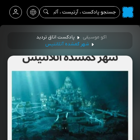
اکو موسیقی
پادکست اتاق تردید
شهر گمشده آتلانتیس