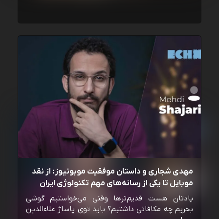
مهدی شجاری و داستان موفقیت موبونیوز: از نقد
موبایل تا یکی از رسانه‌‌های مهم تکنولوژی ایران
یادتان هست قدیم‌ترها وقتی می‌خواستیم گوشی
بخریم چه مکافاتی داشتیم؟ باید توی پاساژ علاءالدین