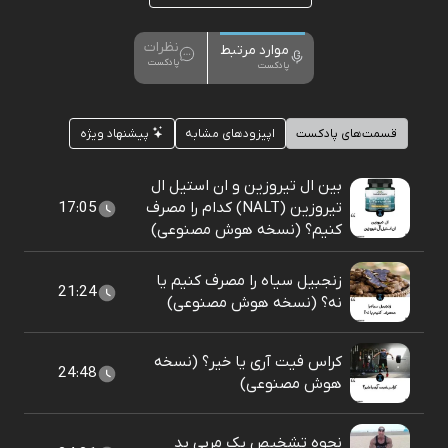
نظرات
موارد مرتبط
پادکست
پادکست
قسمت‌های پادکست
اپیزودهای مشابه
پیشنهاد ویژه
بین ال تیروزین و ان استیل ال
تیروزین (NALT) کدام را مصرف
17:05
کنیم؟ (نسخه هوش مصنوعی)
زنجبیل سیاه را مصرف کنیم یا
21:24
نه؟ (نسخه هوش مصنوعی)
کراس فیت آری یا خیر؟ (نسخه
24:48
هوش مصنوعی)
نحوه تشخیص یک مربی بد