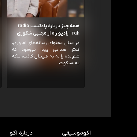
همه چیز درباره پادکست radio
rah - رادیو راه از مجتبی شکوری
در میان محتوای رسانه‌های امروزی،
کمتر صدایی پیدا می‌شود که
شنونده را نه به هیجان کاذب، بلکه
به «سکوت
اکوموسیقی
درباره اکو