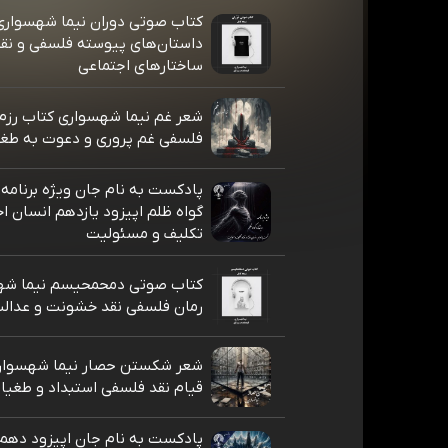
کتاب صوتی دوران نیما شهسوار
داستان‌های پیوسته فلسفی و نق
ساختارهای اجتماعی
شعر غم نیما شهسواری کتاب رزم 
فلسفی غم پروری و دعوت به طغ
پادکست به نام جان ویژه برنامه 
گواه ظلم اپیزود یازدهم انسان ا
تکلیف و مسئولیت
کتاب صوتی دمحمحیسم نیما شه
رمان فلسفی نقد خشونت و عدالت
شعر شکستن حصار نیما شهسوار
قیام نقد فلسفی استبداد و طغیا
پادکست به نام جان اپیزود دهم