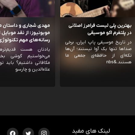
بهترین پلی لیست فرامرز اصلانی
مهدی شجاری و داستان 
در پلتفرم اکو موسیقی
موبونیوز: از نقد موبایل تا
رسانه‌‌های مهم تکنولوژی 
در تاریخ موسیقی پاپ ایران، برخی
صداها تنها یک آوا نیستند؛ آن‌ها
یادتان هست قدیم‌تره
تکه‌ای از حافظه‌ی جمعی ما
می‌خواستیم گوشی بخ
هستند.&nbs
مکافاتی داشتیم؟ باید تو
علاءالدین و چارسو
لینک های مفید