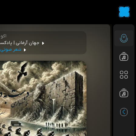
اکو
جهان آرمانی | پادکس
شعر صوتی د