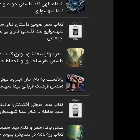
انتقام الهی نقد فلسفی جهنم و 
نیما شهسواری
کتاب شعر صوتی داستان های سیا
شهسواری نقد فلسفی فقر و بی عد
اجتماعی
شعر قهقرا نیما شهسواری کتاب ط
فلسفی فقر ساختاری و انحطاط جا
پادکست به نام جان اپیزود نهم
مقدس فرهنگ قربانی نیما شهسو
کتاب شعر صوتی آفکینش؛ مانیف
علیه سلطه با کلام نیما شهسوار
عشق پاک؛ شعر و کلام نیما شهسو
کتاب رزم‌نامه در ستایشِ پیوندِ ج