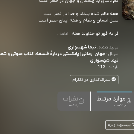
غم دنیای به چشمان و جهان در حصر است
همه عالم شده بیداد و خدا در قصر است
سیل انسان و نظام و همه اینان حصر است
گر به قهر تو خداوند همه
ادامه...
نیما شهسواری
تولید کننده :
جهان آرمانی | پادکستی دربارۀ فلسفه، کتاب صوتی و شعر 
سریال :
نیما شهسواری
112
بازدید :
اشتراک‌گذاری در تلگرام
موارد مرتبط
نظرات
پادکست
پادکست
پیشنهاد ویژه