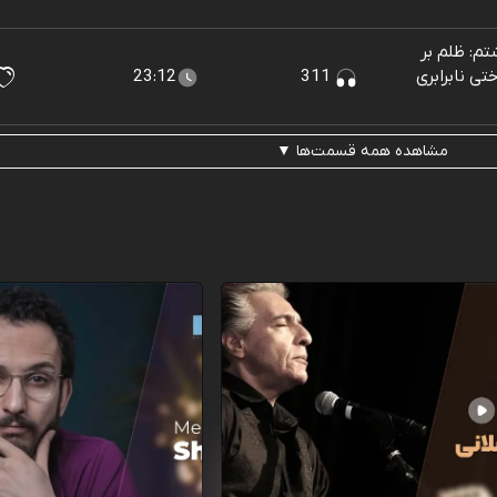
م: ظلم بر
ی نابرابری
311
23:12
مشاهده همه قسمت‌ها ▼