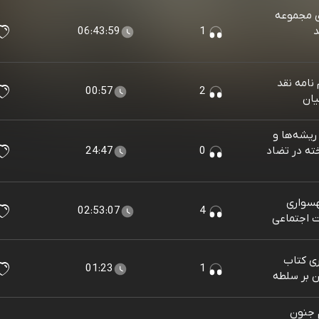
ی مجموعه
د
1
06:43:59
نامه نقد
00:57
2
یان
ریشه‌ها و
خته در تضاد
0
24:47
سواری
02:53:07
4
 اجتماعی
ی کتاب
01:23
1
ن بر سلطه
 جنون