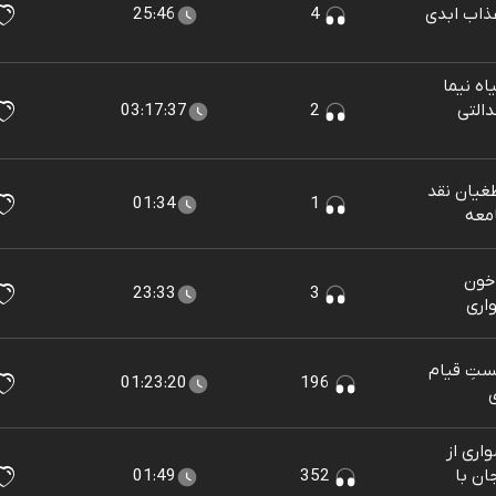
عذاب ابدی
4
25:46
ه نیما
التی
2
03:17:37
غیان نقد
01:34
1
معه
 خون
23:33
3
اری
ستِ قیام
01:23:20
196
ی
اری از
ان با
352
01:49