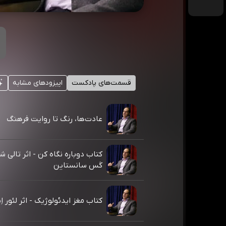
قسمت‌های پادکست
اپیزودهای مشابه
عادت‌ها، رنگ تا روایت فرهنگ
کتاب دوباره نگاه کن - اثر تالی 
کَس سانستاین
کتاب مغز ایدئولوژیک - اثر لئور اِ