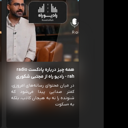
همه چیز درباره پادکست radio
rah - رادیو راه از مجتبی شکوری
در میان محتوای رسانه‌های امروزی،
کمتر صدایی پیدا می‌شود که
شنونده را نه به هیجان کاذب، بلکه
به «سکوت