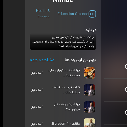
Nimac
Health &
Education
Science
Fitness
درباره
پادکست های دکتر آذرخش مکری
این پادکست غیر رسمی بوده و تنها برای دسترسی
راحت تر خودمون ایجاد شده.
بهترین اپیزود ها
مشاهده همه
چرا نباید رستوران های
1 سال قبل
فست فود ...
کتاب فریب حافظه -
1 سال قبل
جولیا شاو...
چرا آخرش وقت کم
1 سال قبل
می‌آوریم؟...
ملالت - Boredom 1...
1 سال قبل