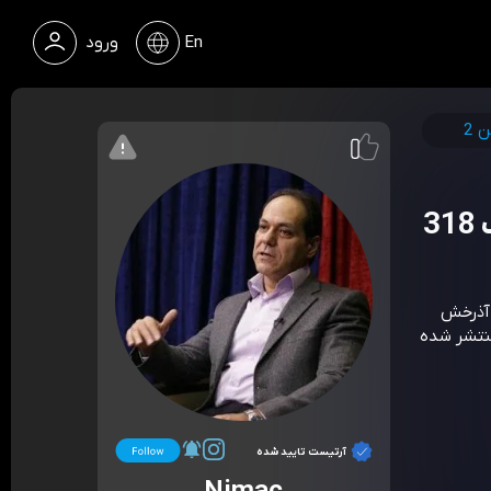
En
ورود
 2
 «پادکست آذرخش
318. مدت زمان 25 دقیقه. منتشر شده
آرتیست تایید شده