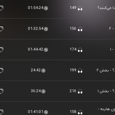
 می‌کنند؟
149
01:54:24
 ۲
156
01:32:54
 ۱
174
01:44:42
؟ - بخش ۲
199
24:42
؟ - بخش ۱
216
36:24
ون هاینه -
01:41:01
158