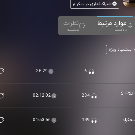
اشتراک‌گذاری در تلگرام
موارد مرتبط
نظرات
پادکست
پادکست
پیشنهاد ویژه
36:29
6
شاروت و
02:12:02
234
سمگراد
149
01:53:56