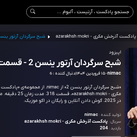
پادکست آذرخش مکری - azarakhsh mokri
شبح سرگردان آرتور ینسن
اپیزود
شبح سرگردان آرتور ینسن 2 - قسمت 318
nimac
-
۱۵ فروردین ۱۴۰۴
|
6 : دنبال کننده
«شبح سرگردان آرتور ینسن 2» از nimac. از مجموعه‌ی
مکری - azarakhsh mokri»، قسمت 
در 2025. گوش دادن آنلاین و رایگان در اکو موزیک.
nimac
تولید کننده :
پادکست آذرخش مکری - azarakhsh mokri
سریال :
204
بازدید :