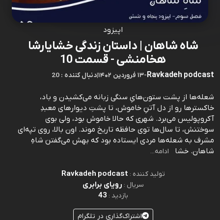
اپیزود
شاه شاهان | داستان زندگی خشایارشا
هخامنشی - قسمت 10
Ravkadeh podcast
-
۱۳ فروردین ۱۴۰۲
|
20 : دنبال کننده
شعله‌ها از پشت ستون‌هایِ سنگی زبانه می‌کشیدن و باد،
خاکسترها رو از دل آتنِ خاموش، تا پشتِ دیوارهای معبدِ
آکروپولیس می‌برد. شهری که حالا خاموش بود، ولی بوی
سوختنش، تا سال‌ها توی حافظه‌ تاریخ موند. اون بالا، روی تپه‌ای
مشرف به شعله‌ها مردی ایستاده بود که بهش می‌گفتن شاهِ
شاهان. خشا
ادامه...
Ravkadeh podcast
تولید کننده :
رویای برابری
سریال :
43
بازدید :
اشتراک‌گذاری در تلگرام