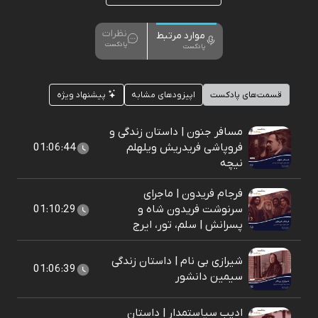
نظرات
موارد مرتبط
پادکست
پادکست
قسمت‌های پادکست
اپیزودهای مشابه
پیشنهاد ویژه
مسافر جنون | داستان زندگی و
فروپاشی فریدریش ویلهلم
01:06:44
نیچه
فرجام فریدون | ماجرای
سرنوشت فریدون شاه و
01:10:29
پسرانش | سلم، تور، ایرج
شیرازی بی نام | داستان زندگی
01:06:39
سیمین دانشور
ادیب سیاستمدار | داستان