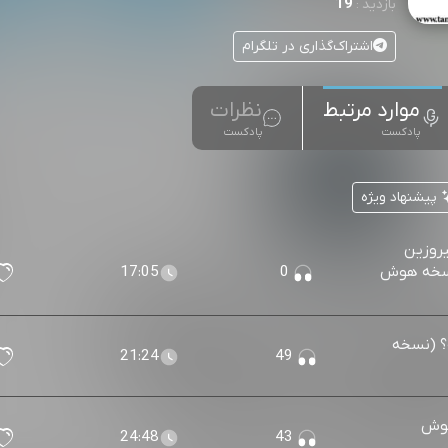
19
بازدید :
اشتراک‌گذاری در تلگرام
موارد مرتبط
نظرات
پادکست
پادکست
پیشنهاد ویژه
یروزین
 (نسخه هوش
0
17:05
ه؟ (نسخه
21:24
49
هوش
24:48
43