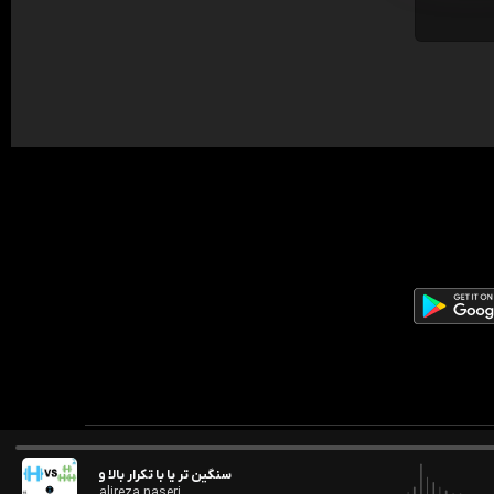
سنگین تر یا با تکرار بالا وزنه بزنم؟ (هو
alireza naseri