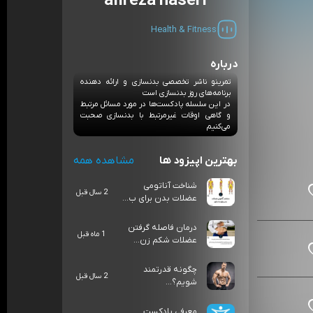
alireza naseri
Health & Fitness
درباره
تمرینو ناشر تخصصی بدنسازی و ارائه دهنده
برنامه‌های روز بدنسازی است
در این سلسله پادکست‌ها در مورد مسائل مرتبط
و گاهی اوقات غیرمرتبط با بدنسازی صحبت
می‌کنیم
بهترین اپیزود ها
مشاهده همه
شناخت آناتومی
2 سال قبل
عضلات بدن برای ب...
درمان فاصله گرفتن
1 ماه قبل
عضلات شکم زن...
چگونه قدرتمند
2 سال قبل
شویم؟...
معرفی پادکست