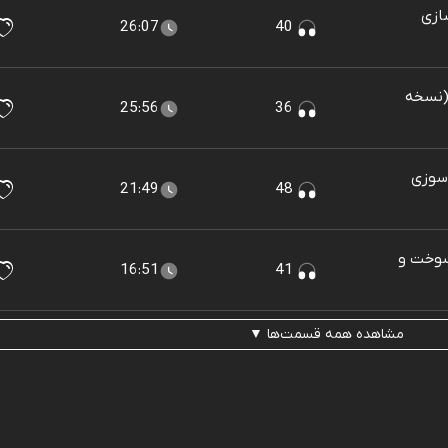
ازی
26:07
40
 (نسخه
25:56
36
 سوزی
21:49
48
سوخت و
16:51
41
مشاهده همه قسمت‌ها ▼