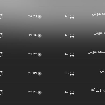
خه هوش
24:21
40
خه هوش
19:16
40
(نسخه هوش
23:22
47
وش
25:09
38
، وزن کم
22:25
42