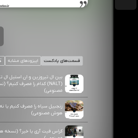
قسمت‌های پادکست
اپیزودهای مشابه
بین ال تیروزین و ان استیل ال ت
(NALT) کدام را مصرف کنیم؟
مصنوعی)
زنجبیل سیاه را مصرف کنیم یا ن
هوش مصنوعی)
کراس فیت آری یا خیر؟ (نسخه 