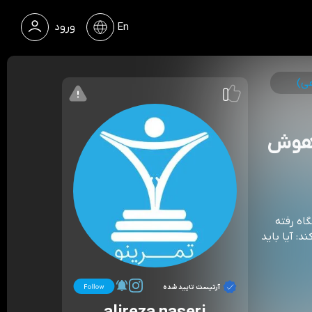
En
ورود
عی)
 (هوش
گاه رفته
د: آیا باید
آرتیست تایید شده