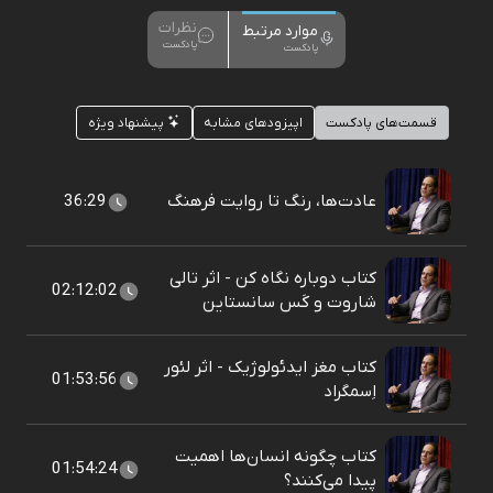
نظرات
موارد مرتبط
پادکست
پادکست
قسمت‌های پادکست
اپیزودهای مشابه
پیشنهاد ویژه
عادت‌ها، رنگ تا روایت فرهنگ
36:29
کتاب دوباره نگاه کن - اثر تالی
02:12:02
شاروت و کَس سانستاین
کتاب مغز ایدئولوژیک - اثر لئور
01:53:56
اِسمگراد
کتاب چگونه انسان‌ها اهمیت
01:54:24
پیدا می‌کنند؟