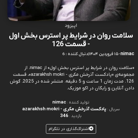
اپیزود
سلامت روان در شرایط پر استرس بخش اول
- قسمت 126
nimac
-
۱۵ فروردین ۱۴۰۴
|
6 : دنبال کننده
«سلامت روان در شرایط پر استرس بخش اول» از nimac. از
مجموعه‌ی «پادکست آذرخش مکری - azarakhsh mokri»، قسمت
126. مدت زمان 1 ساعت و 5 دقیقه. منتشر شده در 2025. گوش
دادن آنلاین و رایگان در اکو موزیک.
nimac
تولید کننده :
پادکست آذرخش مکری - azarakhsh mokri
سریال :
346
بازدید :
اشتراک‌گذاری در تلگرام