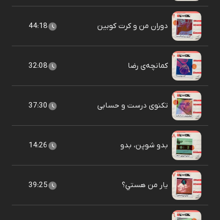
دوران من و کرت کوبين
44:18
کمانچه‌ی رضا
32:08
تکنوی درست و حسابی
37:30
بدو شوپن، بدو
14:26
يار من هستي؟
39:25