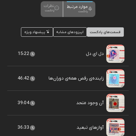
نظرات
موارد مرتبط
پادکست
پادکست
قسمت‌های پادکست
اپیزودهای مشابه
پیشنهاد ویژه
دل ای دل
15:22
زاينده‌ی رقص همه‌ی دوران‌ها
46:42
آن وجود متحد
39:04
آوازهای تبعید
36:33