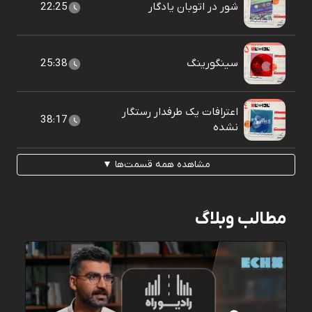
شور در اتوبان يادگار
22:25
سينگورينگ
25:38
اعترافات یک طرفدار رستگار
38:17
نشده
مشاهده همه قسمت‌ها ▼
مطالب وبلاگ