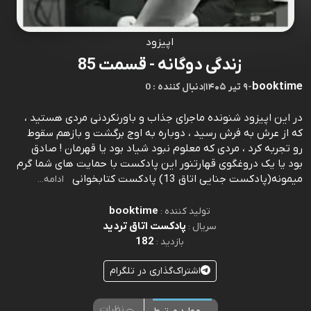
اپیزود
زندگی دوگانه - قسمت 85
booktime
-
۹ تیر ۱۴۰۵
|
0 : دنبال کننده
در این اپیزود شنونده ماجرای جذاب و باورنکردنی مردی هستید ،
که از عرش به فرش رسید ، دوباره به اوج برگشت و بازهم سقوط
رو تجربه کرد ، مردی که معلوم نبود شیاد بود یا قهرمان ! صادق
بود یا یک دروغگوی قهارتنور این پادکست با حمایت های شما گرم
میمونه(پادکست جنایی اتاق 13) پادکست کتابخوانی
ادامه...
booktime
تولید کننده :
پادکست اتاق تردید
سریال :
182
بازدید :
اشتراک‌گذاری در تلگرام
نظرات