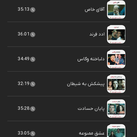
آقای خاص
35:13
ادد فِرند
36:01
دلباخته وِگاس
34:49
پیشکش به شیطان
32:19
پایان حسادت
35:28
عشق ممنوعه
33:05