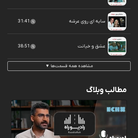
سایه ای روی عرشه
31:41
عشق و خیانت
38:51
مشاهده همه قسمت‌ها ▼
مطالب وبلاگ