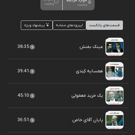
موارد مرتبط
پادکست
پادکست
قسمت‌های پادکست
اپیزودهای مشابه
پیشنهاد ویژه
عینک بفنش
38:35
همسایه کِنِدی
39:41
یک خرید معمولی
45:10
پایان آقای خاص
36:51