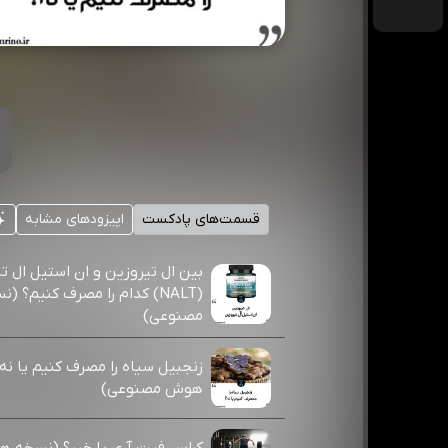
قسمت‌های پادکست
اپیزودهای مشابه
بین ال تیروزین و ان استیل ال ت
(NALT) کدام را مصرف کنیم؟
مصنوعی)
زنجبیل سیاه را مصرف کنیم یا ن
هوش مصنوعی)