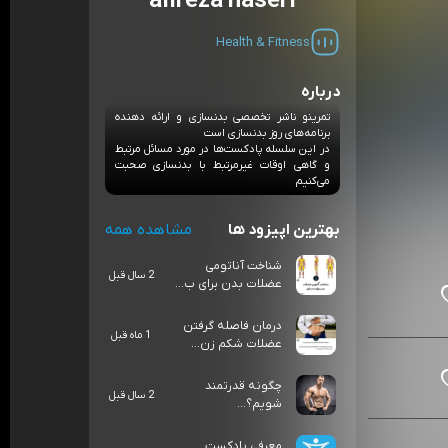
alireza naseri
Health & Fitness
درباره
تمرینو ناشر تخصصی بدنسازی و ارائه دهنده
برنامه‌های روز بدنسازی است
در این سلسله پادکست‌ها در مورد مسائل مرتبط
و گاهی اوقات غیرمرتبط با بدنسازی صحبت
می‌کنیم
بهترین اپیزود ها
مشاهده همه
شناخت آناتومی
2 سال قبل
عضلات بدن برای ب...
درمان فاصله گرفتن
1 ماه قبل
عضلات شکم زن...
چگونه قدرتمند
2 سال قبل
شویم؟...
معرفی پادکست