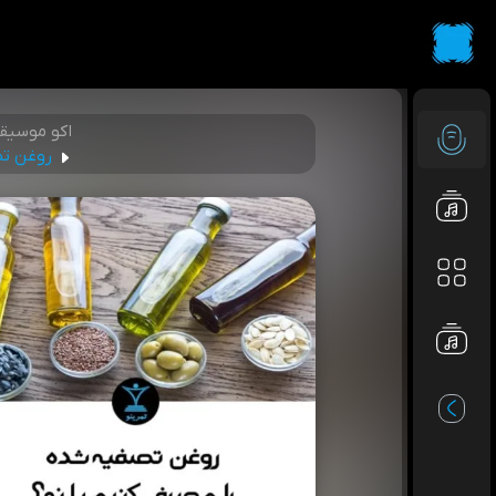
اکو موسیق
روغن تص