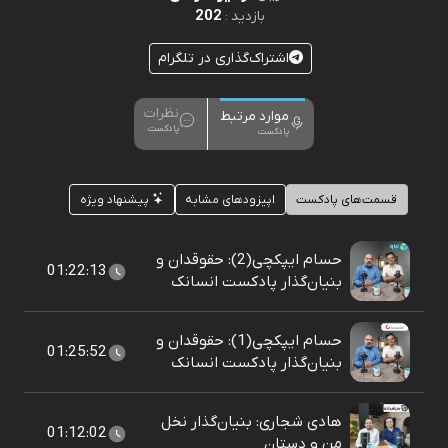
202
بازدید :
اشتراک‌گذاری در تلگرام
نظرات
موارد مرتبط
پادکست
پادکست
قسمت‌های پادکست
اپیزودهای مشابه
پیشنهاد ویژه
حسام ایپکچی(2): حقوقدان و
01:22:13
بنیان‌گذار پادکست انسانک
حسام ایپکچی(1): حقوقدان و
01:25:52
بنیان‌گذار پادکست انسانک
هادی شجاری: بنیان‌گذار نخل
01:12:02
من و دستان