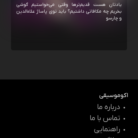
یادتان هست قدیم‌ترها وقتی می‌خواستیم گوشی
بخریم چه مکافاتی داشتیم؟ باید توی پاساژ علاءالدین
و چارسو
اکوموسیقی
درباره ما
تماس با ما
راهنمایی