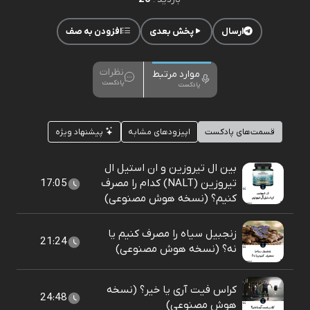
ارسال
پخش بعدی
افزودن به صف
نظرات
موارد مرتبط
پادکست
پادکست
قسمت‌های پادکست
اپیزودهای مشابه
پیشنهاد ویژه
بین ال تیروزین و ان استیل ال
تیروزین (NALT) کدام را مصرف
17:05
کنیم؟ (نسخه هوش مصنوعی)
زنجبیل سیاه را مصرف کنیم یا
21:24
نه؟ (نسخه هوش مصنوعی)
کراس فیت آری یا خیر؟ (نسخه
24:48
هوش مصنوعی)