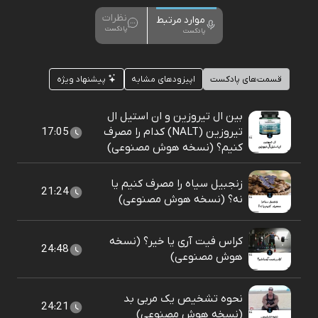
نظرات
موارد مرتبط
پادکست
پادکست
قسمت‌های پادکست
اپیزودهای مشابه
پیشنهاد ویژه
بین ال تیروزین و ان استیل ال
تیروزین (NALT) کدام را مصرف
17:05
کنیم؟ (نسخه هوش مصنوعی)
زنجبیل سیاه را مصرف کنیم یا
21:24
نه؟ (نسخه هوش مصنوعی)
کراس فیت آری یا خیر؟ (نسخه
24:48
هوش مصنوعی)
نحوه تشخیص یک مربی بد
24:21
(نسخه هوش مصنوعی)