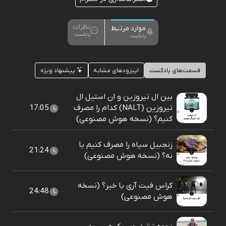
نظرات
موارد مرتبط
پادکست
پادکست
قسمت‌های پادکست
اپیزودهای مشابه
پیشنهاد ویژه
بین ال تیروزین و ان استیل ال
تیروزین (NALT) کدام را مصرف
17:05
کنیم؟ (نسخه هوش مصنوعی)
زنجبیل سیاه را مصرف کنیم یا
21:24
نه؟ (نسخه هوش مصنوعی)
کراس فیت آری یا خیر؟ (نسخه
24:48
هوش مصنوعی)