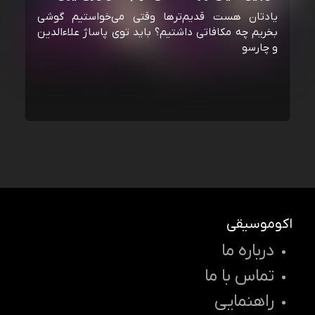
یادتان هست قدیم‌ترها وقتی می‌خواستیم گوشی
بخریم چه مکافاتی داشتیم؟ باید توی پاساژ علاءالدین
و چارسو
اکوموسیقی
درباره ما
تماس با ما
راهنمایی