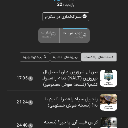
22
بازدید :
اشتراک‌گذاری در تلگرام
نظرات
موارد مرتبط
پادکست
پادکست
قسمت‌های پادکست
اپیزودهای مشابه
پیشنهاد ویژه
بین ال تیروزین و ان استیل ال
تیروزین (NALT) کدام را مصرف
17:05
کنیم؟ (نسخه هوش مصنوعی)
زنجبیل سیاه را مصرف کنیم یا
21:24
نه؟ (نسخه هوش مصنوعی)
کراس فیت آری یا خیر؟ (نسخه
24:48