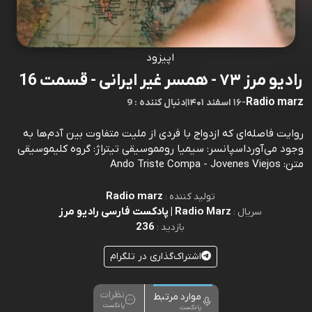
اپیزود
رادیو مرز ۷۳ - همسر غیر ایرانی - قسمت 16
Radio marz
-
۱۶ اسفند ۱۴۰۱
|
9 : دنبال کننده
روایت فاصله‌ای که ازدواج با فردی از ملیت متفاوت بین آدم‌ها به
وجود می‌آورداسپانسر: سیمیا رومموسیقی تیتراژ: گروه کلیموسیقی
متن: Ando Triste Compa - Jovenes Viejos
Radio marz
تولید کننده :
Radio Marz | پادکست فارسی رادیو مرز
سریال :
236
بازدید :
اشتراک‌گذاری در تلگرام
نظرات
موارد مرتبط
پادکست
پادکست