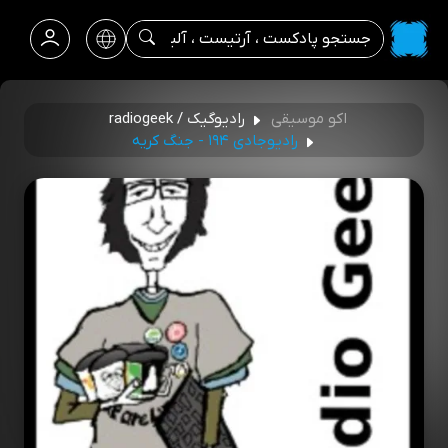
اکو موسیقی
رادیوگیک / radiogeek
رادیوجادی ۱۹۴ - جنگ کریه