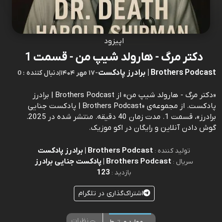
اپیزود
دکتر مرگ - هارولد شیپ من - قسمت 1
Brothers Podcast | برادرز پادکست
-
۱۷ مهر ۱۴۰۴
|
0 : دنبال کننده
«دکتر مرگ - هارولد شیپ من» از Brothers Podcast | برادرز
پادکست. از مجموعه‌ی «Brothers Podcast | پادکست جنایی
برادرز»، قسمت 1. مدت زمان 40 دقیقه. منتشر شده در 2025.
گوش دادن آنلاین و رایگان در اکو موزیک.
Brothers Podcast | برادرز پادکست
تولید کننده :
Brothers Podcast | پادکست جنایی برادرز
سریال :
123
بازدید :
اشتراک‌گذاری در تلگرام
نظرات