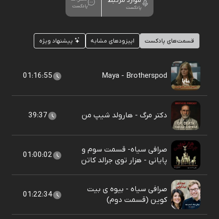
موارد مرتبط
پادکست
پادکست
قسمت‌های پادکست
اپیزودهای مشابه
پیشنهاد ویژه
01:16:55
Maya - Brotherspod
دکتر مرگ - هارولد شیپ من
39:37
صرافی سیاه- قسمت سوم و
01:00:02
پایانی - هزار توی جرالد کاتن
صرافی سیاه - بیوه ی بیت
01:22:34
کوین (قسمت دوم)