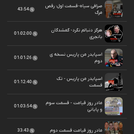
صرافی سیاه- قسمت اول: رقص
43:54
مرگ
هرگز دنبالم نگرد- گمشدگان
01:02:00
بانجری
اسپایدر من پاریس نسخه ی
01:01:26
دوم
اسپایدر من پاریس - تک
01:12:40
قسمت
مادر روز قیامت - قسمت سوم
01:03:54
و پایانی
مادر روز قیامت قسمت دوم
33:43