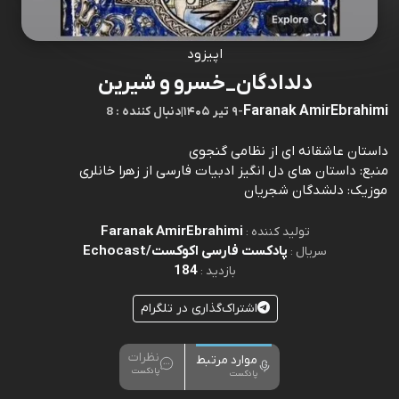
اپیزود
دلدادگان_خسرو و شیرین
Faranak AmirEbrahimi
-
۹ تیر ۱۴۰۵
|
8 : دنبال کننده
داستان عاشقانه ای از نظامی گنجوی
منبع: داستان های دل انگیز ادبیات فارسی از زهرا خانلری
موزیک: دلشدگان شجریان
Faranak AmirEbrahimi
تولید کننده :
پادکست فارسی اكوكست/Echocast
سریال :
184
بازدید :
اشتراک‌گذاری در تلگرام
نظرات
موارد مرتبط
پادکست
پادکست