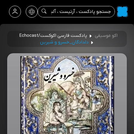
اکو موسیقی
پادکست فارسی اكوكست/Echocast
دلدادگان_خسرو و شیرین