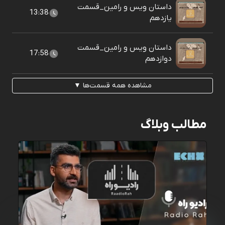
داستان ويس و رامين_قسمت
13:38
يازدهم
داستان ویس و رامین_قسمت
17:58
دوازدهم
مشاهده همه قسمت‌ها ▼
مطالب وبلاگ