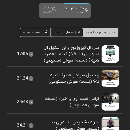
نظرات
موارد مرتبط
پادکست
پادکست
قسمت‌های پادکست
اپیزودهای مشابه
پیشنهاد ویژه
بین ال تیروزین و ان استیل ال
تیروزین (NALT) کدام را مصرف
17:05
کنیم؟ (نسخه هوش مصنوعی)
زنجبیل سیاه را مصرف کنیم یا
21:24
نه؟ (نسخه هوش مصنوعی)
کراس فیت آری یا خیر؟ (نسخه
24:48
هوش مصنوعی)
نحوه تشخیص یک مربی بد
24:21
(نسخه هوش مصنوعی)