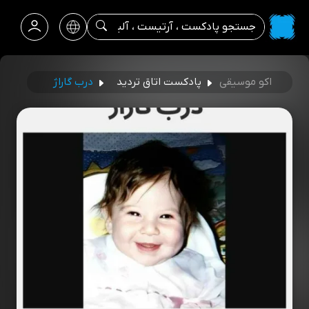
اکو موسیقی
پادکست اتاق تردید
درب گاراژ