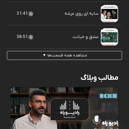
سایه ای روی عرشه
31:41
عشق و خیانت
38:51
مشاهده همه قسمت‌ها ▼
مطالب وبلاگ