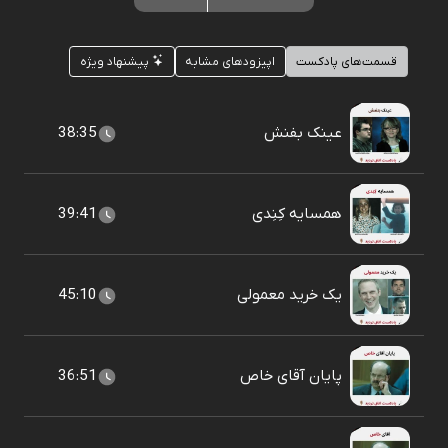
قسمت‌های پادکست
اپیزودهای مشابه
پیشنهاد ویژه
عینک بفنش
38:35
همسایه کِنِدی
39:41
یک خرید معمولی
45:10
پایان آقای خاص
36:51