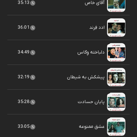
آقای خاص
35:13
ادد فِرند
36:01
دلباخته وِگاس
34:49
پیشکش به شیطان
32:19
پایان حسادت
35:28
عشق ممنوعه
33:05