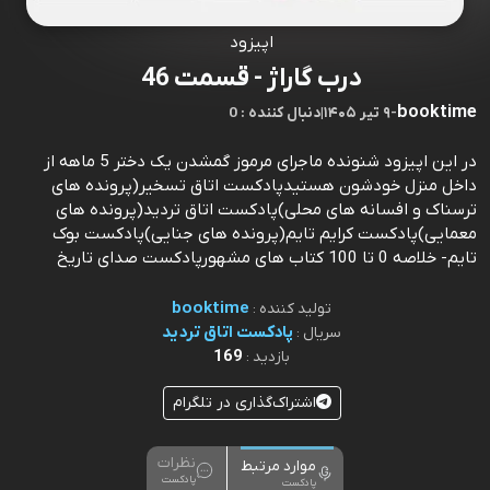
اپیزود
درب گاراژ - قسمت 46
booktime
-
۹ تیر ۱۴۰۵
|
0 : دنبال کننده
در این اپیزود شنونده ماجرای مرموز گمشدن یک دختر 5 ماهه از
داخل منزل خودشون هستیدپادکست اتاق تسخیر(پرونده های
ترسناک و افسانه های محلی)پادکست اتاق تردید(پرونده های
معمایی)پادکست کرایم تایم(پرونده های جنایی)پادکست بوک
تایم- خلاصه 0 تا 100 کتاب های مشهورپادکست صدای تاریخ
booktime
تولید کننده :
پادکست اتاق تردید
سریال :
169
بازدید :
اشتراک‌گذاری در تلگرام
نظرات
موارد مرتبط
پادکست
پادکست