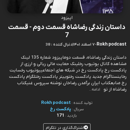
اپیزود
داستان زندگی رضاشاه قسمت دوم - قسمت
7
Rokh podcast
-
۷ اسفند ۱۴۰۱
|
38 : دنبال کننده
داستان زندگی رضاشاه، قسمت دوماپیزود شماره 135 لینک
مشاهده کانال یوتیوب رخلینک حمایت مالی ریالی و ارزی از
پادکست رخ پادکست رخ در شبکه های اجتماعییوتیوب رخسایت
رخاینستاگرام جدید پادکست رختوییتر پادکست رختلگرام پادکست
رخ منابعکتاب ایران برآمدن رضاخان نوشته سیروس غنیکتاب
رضاشاه از تو
ادامه...
Rokh podcast
تولید کننده :
پادکست رخ
سریال :
171
بازدید :
اشتراک‌گذاری در تلگرام