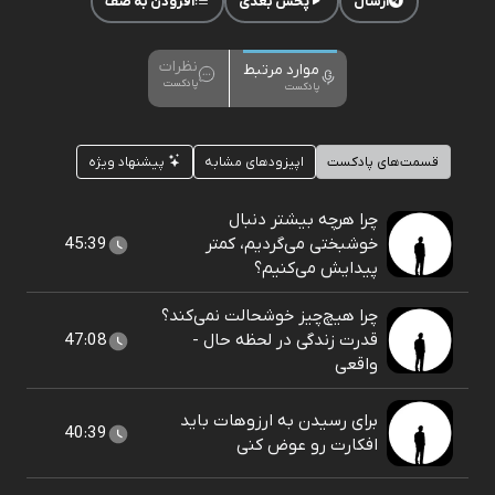
ارسال
پخش بعدی
افزودن به صف
نظرات
موارد مرتبط
پادکست
پادکست
قسمت‌های پادکست
اپیزودهای مشابه
پیشنهاد ویژه
چرا هرچه بیشتر دنبال
خوشبختی می‌گردیم، کمتر
45:39
پیدایش می‌کنیم؟
چرا هیچ‌چیز خوشحالت نمی‌کند؟
قدرت زندگی در لحظه حال -
47:08
واقعی
برای رسیدن به ارزوهات باید
40:39
افکارت رو عوض کنی