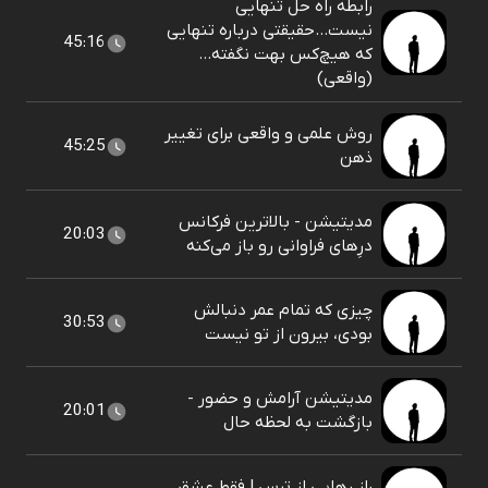
رابطه راه حل تنهایی
نیست...حقیقتی درباره تنهایی
45:16
که هیچ‌کس بهت نگفته…
(واقعی)
روش علمی و واقعی برای تغییر
45:25
ذهن
مدیتیشن - بالاترین فرکانس
20:03
درِهای فراوانی رو باز می‌کنه
چیزی که تمام عمر دنبالش
30:53
بودی، بیرون از تو نیست
مدیتیشن آرامش و حضور -
20:01
بازگشت به لحظه حال
راز رهایی از ترس | فقط عشق