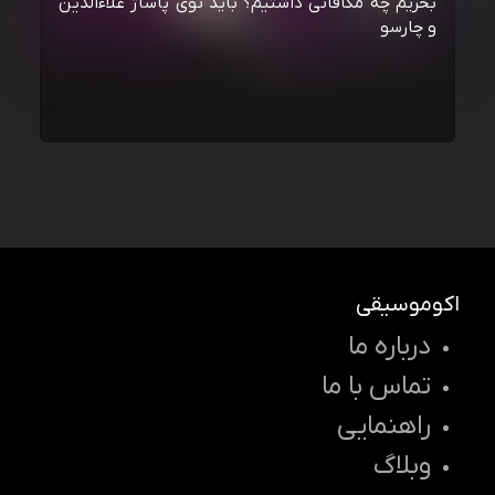
بخریم چه مکافاتی داشتیم؟ باید توی پاساژ علاءالدین
و چارسو
اکوموسیقی
درباره ما
تماس با ما
راهنمایی
وبلاگ