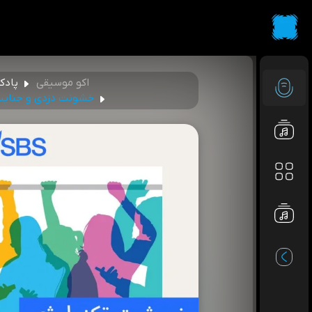
اکو موسیقی
پادک
خشونت دزدی و جنایت