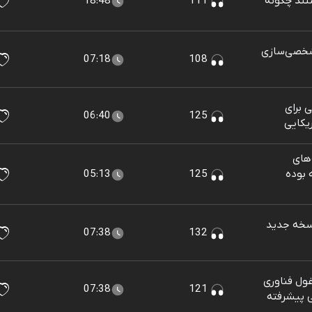
ند چگونه
111
18:48
شخصی‌سازی
07:18
108
 برای
06:40
125
یکایی
های
 بوده
125
05:13
ره نسخه جدید
07:38
132
غول فناوری
07:38
121
 پیشرفته