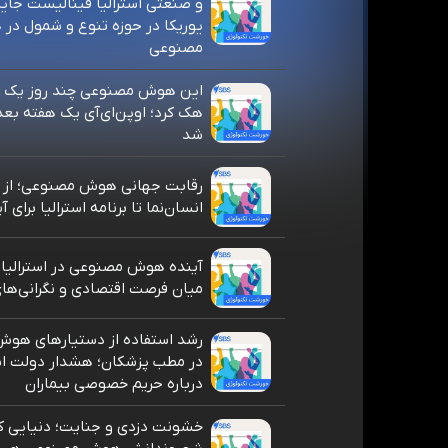
و صنعتی استرالیا فینالیست جایز
یوریکا در حوزه تنوع و شمول د
مصنوعی
این هوش مصنوعی چند روز یک ش
هک کرد؛ اوپن‌ای‌آی یک هفته بع
شد
رقابت جهانی هوش مصنوعی؛ از ر
انسان‌نما تا برنامه استرالیا برای 
آینده هوش مصنوعی در استرالیا؛
میان فرصت اقتصادی و نگرانی‌ها
رشد استفاده از دستیارهای هو
در مطب پزشکان؛ هشدار دولت است
درباره حریم خصوصی بیماران
خشونت دزدی و جنایت؛ دنیایی ک