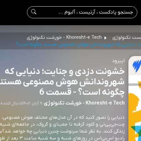
ست تکنولوژی
Khoresht-e Tech - خورشت تکنولوژی
؛ دنیایی که شهروندانش هوش مصنوعی هستند چگونه است؟
اپیزود
خشونت دزدی و جنایت؛ دنیایی که
شهروندانش هوش مصنوعی هستن
چگونه است؟ - قسمت 6
Khoresht-e Tech - خورشت تکنولوژی
-
۹ آبان ۱۴۰۲
|
5 : دنبال کننده
دنیایی را تصور کنید که در آن مدل‌های مختلف هوش مصنوعی، ا
چت‌جی‌پی‌تی و کلود گرفته تا جمینای و گروک، در جامعه‌ای شبیه 
زندگی کنند. به نظر شما سرنوشت چنین دنیایی چه خواهد شد؟بر
رادیو اس‌بی‌اس در روزهای شنبه و س