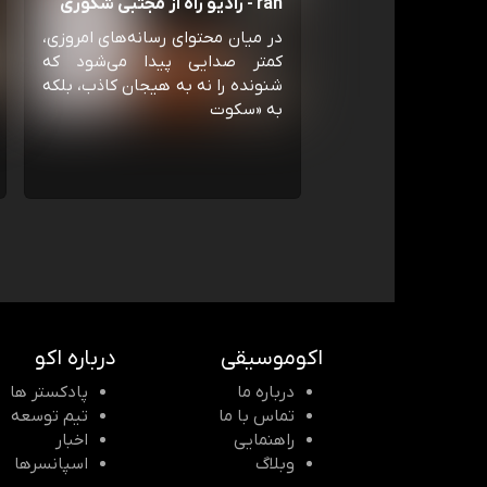
rah - رادیو راه از مجتبی شکوری
در میان محتوای رسانه‌های امروزی،
کمتر صدایی پیدا می‌شود که
شنونده را نه به هیجان کاذب، بلکه
به «سکوت
اکوموسیقی
درباره اکو
درباره ما
پادکستر ها
تماس با ما
تیم توسعه
راهنمایی
اخبار
وبلاگ
اسپانسرها