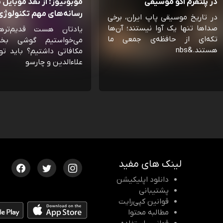
در پلتفرم اکو موسیقی
موبونیوز: از نقد موبایل تا
رسانه‌‌های مهم تکنولوژی 
در تاریخ موسیقی پاپ ایران، برخی
صداها تنها یک آوا نیستند؛ آن‌ها
یادتان هست قدیم‌تره
تکه‌ای از حافظه‌ی جمعی ما
می‌خواستیم گوشی بخ
هستند.&nbs
مکافاتی داشتیم؟ باید تو
علاءالدین و چارسو
لینک های مفید
دانلود اپلیکیشن
پشتیبانی
قوانین کپی‌رایت
مطالبه محتوا