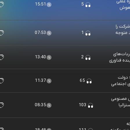
ه علمی
15:51
5
ر هوش
رکت را
د متوجه
1
07:53
بات‌های
13:40
2
آینده فناوری
 دولت
11:37
65
ی اجتماعی
ش مصنوعی
رالیا
103
08:35
ه