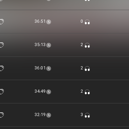
36:51
0
35:13
2
36:01
2
34:49
2
32:19
3