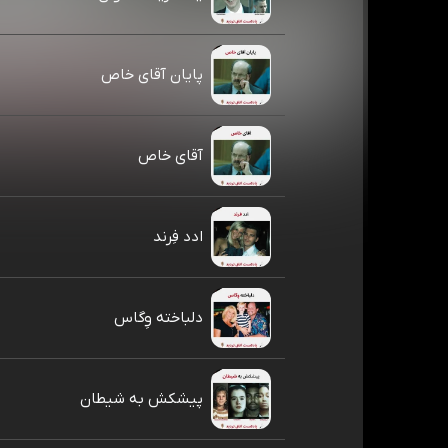
پایان آقای خاص
آقای خاص
ادد فِرند
دلباخته وِگاس
پیشکش به شیطان