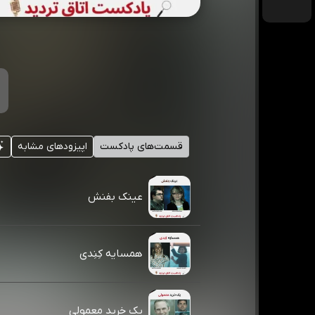
قسمت‌های پادکست
اپیزودهای مشابه
عینک بفنش
همسایه کِنِدی
یک خرید معمولی