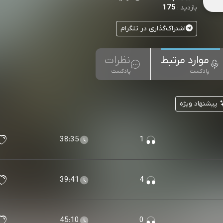
175
بازدید :
اشتراک‌گذاری در تلگرام
موارد مرتبط
نظرات
پادکست
پادکست
پیشنهاد ویژه
38:35
1
39:41
4
45:10
0