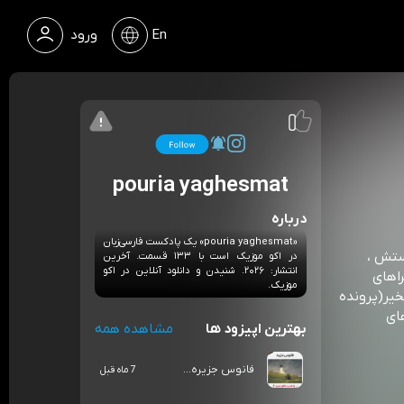
En
ورود
pouria yaghesmat
درباره
«pouria yaghesmat» یک پادکست فارسی‌زبان
ستش ،
در اکو موزیک است با ۱۳۳ قسمت. آخرین
انتشار: ۲۰۲۶. شنیدن و دانلود آنلاین در اکو
راهای
موزیک.
یر(پرونده
ای
بهترین اپیزود ها
مشاهده همه
فانوس جزیره...
7 ماه قبل