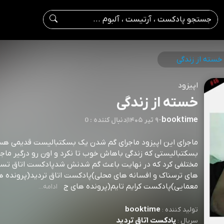
خسته از زندگی
اپیزود
خسته از زندگی
booktime
-
۹ تیر ۱۴۰۵
|
0 : دنبال کننده
ماجرای این اپیزود ماجرای گم شدن یک بسکتبالیست قدیمی ه
بسکتبالیستی که زندگی باهاش خوب تا نکرد و اون رو درگیر ماج
مختلفی کرد که در نهایت باعث گم شدنش شدپادکست اتاق تسخ
های ترسناک و افسانه های محلی)پادکست اتاق تردید(پرونده ه
معمایی)پادکست کرایم تایم(پرونده های ج
ادامه...
booktime
تولید کننده :
پادکست اتاق تردید
سریال :