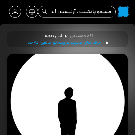
اکو موسیقی
این نقطه
! حرف های عجیب غریب: تو خالقی، نه خدا