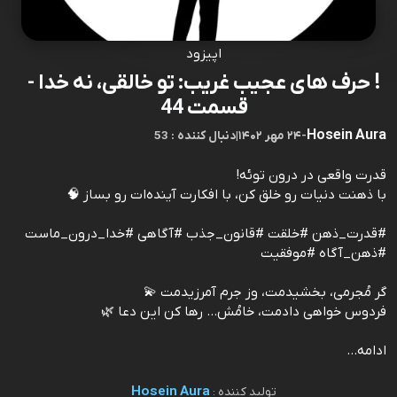
اپیزود
! حرف های عجیب غریب: تو خالقی، نه خدا -
قسمت 44
Hosein Aura
-
۲۴ مهر ۱۴۰۲
|
53 : دنبال کننده
قدرت واقعی در درون توئه!
با ذهنت دنیات رو خلق کن، با افکارت آینده‌ات رو بساز 🧠
#قدرت_ذهن #خلقت #قانون_جذب #آگاهی #خدا_درون_ماست
#ذهن_آگاه #موفقیت
گر مُجرمی، بخشیدمت، وز جرم آمرزیدمت 💫
فردوس خواهی دادمت، خامُش... رها کن این دعا 🌿
ادامه...
Hosein Aura
تولید کننده :