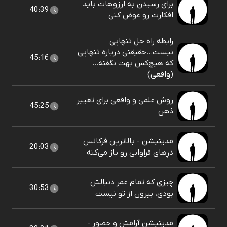
برای رسیدن به ارزوهات باید
40:39
افکارت رو عوض کنی
رابطه راه حل تنهایی
نیست...حقیقتی درباره تنهایی
45:16
که هیچ‌کس بهت نگفته…
(واقعی)
روش علمی و واقعی برای تغییر
45:25
ذهن
مدیتیشن - بالاترین فرکانس
20:03
درِهای فراوانی رو باز می‌کنه
چیزی که تمام عمر دنبالش
30:53
بودی، بیرون از تو نیست
مدیتیشن آرامش و حضور -