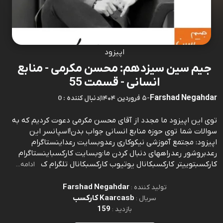
اپیزود
جیم سین سیزدهم: محسن مکرمی - منابع
انسانی - قسمت 55
Farshad Negahdar
-
۵ فروردین ۱۴۰۴
|
0 : دنبال کننده
توی این اپیزود ما مجدد از آقای محسن مکرمی دعوت کردیم که به
سوالات شما توی حوزه منابع انسانی جواب بدن!اسپانسر‌ این
اپیزود: مجتمع آموزشی نیکوکاری رعدوبسایت رعداینستاگرام
رعدبروشور رعد راههای دنبال کردن ما:وبسایت کارکسباینستاگرام
کارکسبتوییتر کارکسبکانال یوتیوب کارکسبکانال تلگرام ک
ادامه...
Farshad Negahdar
تولید کننده :
Kaarcasb کارکسب
سریال :
159
بازدید :