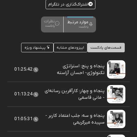
اشتراک‌گذاری در تلگرام
نظرات
موارد مرتبط
پادکست
پادکست
قسمت‌های پادکست
اپیزودهای مشابه
پیشنهاد ویژه
پنجاه و پنج: استراتژی
01:25:42
تکنولوژی- احسان آراسته
پنجاه و چهار: کارآفرین رسانه‌ای
01:13:24
- مانی قاسمی
پنجاه و سه: جلب اعتماد کاربر -
01:05:31
سپیده میر‌کریمی