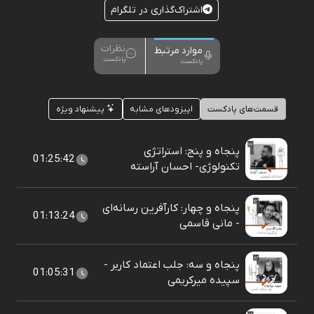
اشتراک‌گذاری در تلگرام
نظرات
موارد مرتبط
پادکست
پادکست
قسمت‌های پادکست
اپیزودهای مشابه
پیشنهاد ویژه
پنجاه و پنج: استراتژی
01:25:42
تکنولوژی- احسان آراسته
پنجاه و چهار: کارآفرین رسانه‌ای
01:13:24
- مانی قاسمی
پنجاه و سه: جلب اعتماد کاربر -
01:05:31
سپیده میر‌کریمی