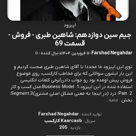
اپیزود
جیم سین دوازدهم: شاهین طبری - فروش -
قسمت 69
Farshad Negahdar
-
۵ فروردین ۱۴۰۴
|
0 : دنبال کننده
توی این اپیزود ما مجددا با آقای شاهین طبری صحبت کردیم و
این بار ایشون سوالاتی که برای مخاطب کارکسب، روی موضوع
فروش پیش اومده بود رو جواب دادن!برخی کلمات انگلیسی
استفاده شده در این اپیزود:1. Business Model:مدل کسب و کار
2. Pain: درد (در اینجا به معنی مشکل اصلی مشتری)3.Segment:
بخش
ادامه...
Farshad Negahdar
تولید کننده :
Kaarcasb کارکسب
سریال :
205
بازدید :