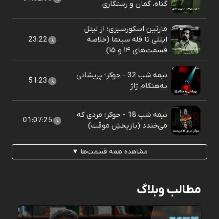
گناه، گمان و رستگاری
مارتین اسکورسیزی؛ از لیتل
ایتلی تا قله سینما (خلاصه
23:22
قسمت‌های ۱۴ و ۱۵)
نیمه شب 32 - جوکر؛ پریشانی
51:23
به‌هنگام ژاژ
نیمه شب 18 - جوکر؛ مردی که
01:07:25
می‌خندد (بازپخشِ موقت)
مشاهده همه قسمت‌ها ▼
مطالب وبلاگ