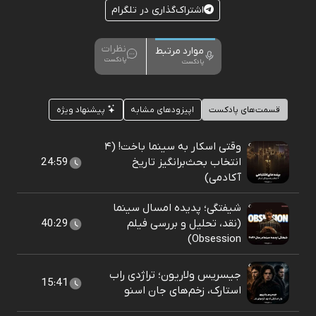
اشتراک‌گذاری در تلگرام
نظرات
موارد مرتبط
پادکست
پادکست
قسمت‌های پادکست
اپیزودهای مشابه
پیشنهاد ویژه
وقتی اسکار به سینما باخت! (۴
انتخاب بحث‌برانگیز تاریخ
24:59
آکادمی)
شیفتگی؛ پدیده امسال سینما
(نقد، تحلیل و بررسی فیلم
40:29
Obsession)
جیسریس ولاریون؛ تراژدی راب
15:41
استارک، زخم‌های جان اسنو