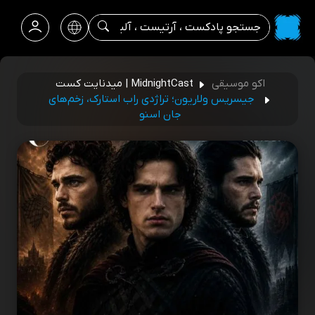
اکو موسیقی
MidnightCast | میدنایت کست
جیسریس ولاریون؛ تراژدی راب استارک، زخم‌های
جان اسنو