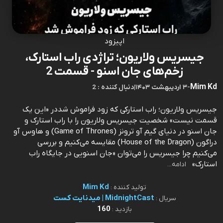
اپیزود
جیسریس ولاریون؛ تراژدی راب استارک،
زخم‌های جان اسنو - قسمت 2
Mim Kd
-
۳ اردیبهشت ۱۴۰۳
|
2 : دنبال کننده
جیسریس ولاریون؛ راب استارکی که زود فراموش شددر «این یک
قسمت نیست» شخصیت جیسریس ولاریون را با راب استارک و
جان اسنو در دنیای گیم آو ترونز (Game of Thrones) و هاوس آو
دراگون (House of the Dragon) مقایسه می‌کنیم و بررسی
می‌کنیم چرا جیسریس را می‌توان «جان اسنویی در جایگاه راب
استارک»
ادامه...
Mim Kd
تولید کننده :
MidnightCast | میدنایت کست
سریال :
160
بازدید :