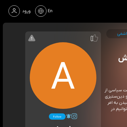
En
ورود
اشمی
وش
ت سیاسی از
و دین‌ستیزی
دن به امر
وانیم در