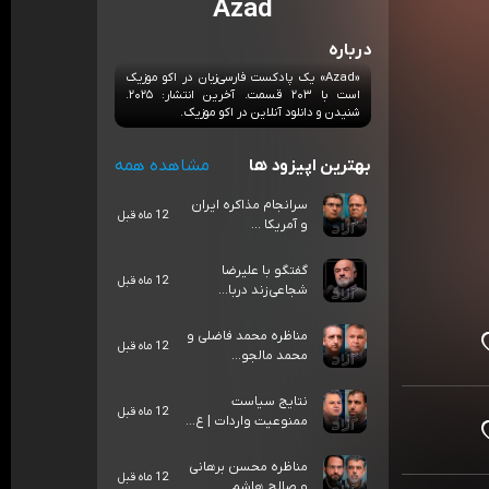
Azad
درباره
«Azad» یک پادکست فارسی‌زبان در اکو موزیک
است با ۲۰۳ قسمت. آخرین انتشار: ۲۰۲۵.
شنیدن و دانلود آنلاین در اکو موزیک.
بهترین اپیزود ها
مشاهده همه
سرانجام مذاکره ایران
12 ماه قبل
و آمریکا ...
گفتگو با علیرضا
12 ماه قبل
شجاعی‌زند دربا...
مناظره محمد فاضلی و
12 ماه قبل
محمد مالجو...
نتایج سیاست
12 ماه قبل
ممنوعیت واردات | ع...
مناظره محسن برهانی
12 ماه قبل
و صالح هاشم...