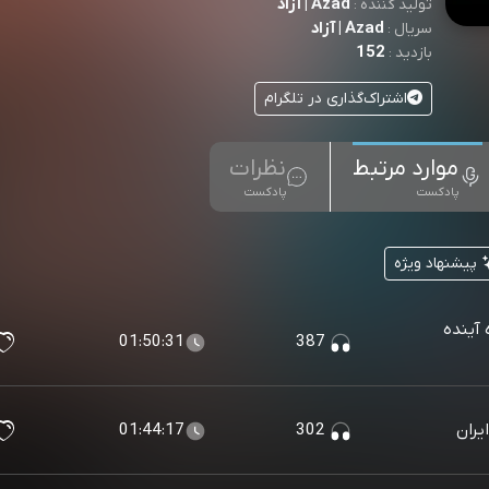
Azad | آزاد
تولید کننده :
Azad | آزاد
سریال :
152
بازدید :
اشتراک‌گذاری در تلگرام
موارد مرتبط
نظرات
پادکست
پادکست
پیشنهاد ویژه
 آینده
01:50:31
387
یران
302
01:44:17