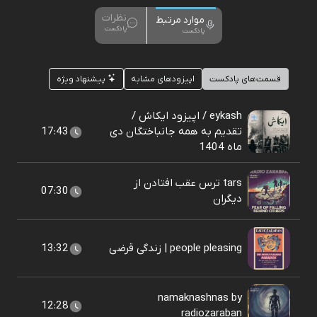
نظرات
موارد مرتبط
پادکست
پادکست
قسمت‌های پادکست
اپیزودهای مشابه
پیشنهاد ویژه
eykash / اپیزود ایکاش /
تقدیم به همه جانباختگان دی
17:43
ماه 1404
tars ترس عقب افتادن از
07:30
دیگران
people pleasing | زندگی قرضی
13:32
namaknashnas by
12:28
radiozaraban