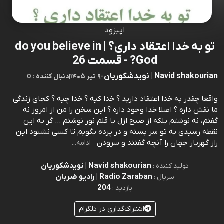
اپیزود
تو به خدا اعتقاد داری؟ | do you believe in
God? - قسمت 26
Navid shakourian | نویدشکوریان
-
۹ تیر ۱۴۰۵
|
0 : دنبال کننده
واقعا چقدر به خدا اعتقاد دارید ؟ خدا کیه ؟ خدا چیه ؟ کجای زندگی
ما نقش داره ؟ اصلا خدا وجود داره ؟ این سخن را من از امروز نه
گفتم، نه نوشتم بلکه از صبح ازل با قلم نور نوشتم … گر به این
نقطه رسیدی به تو سر بسته و در پرده بگویم تا کسی نشنود این
راز گهربار جهان را آنچه گفتند و سرودن
ادامه...
Navid shakourian | نویدشکوریان
تولید کننده :
Radio Zaraban | رادیو ضربان
سریال :
204
بازدید :
اشتراک‌گذاری در تلگرام