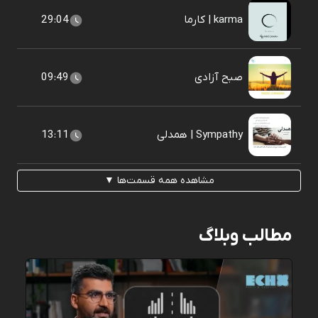
karma | کارما
29:04
صبح آزادی
09:49
Sympathy | همدلی
13:11
مشاهده همه قسمت‌ها ▼
مطالب وبلاگ