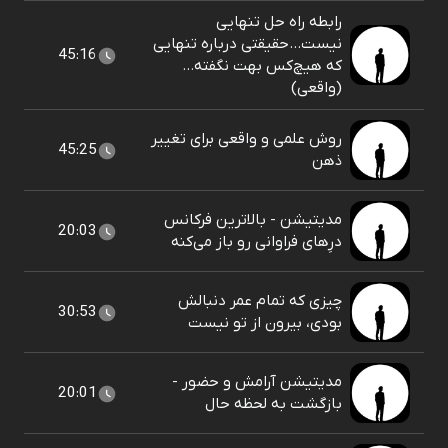
رابطه راه حل تنهایی
نیست...حقیقتی درباره تنهایی
45:16
که هیچ‌کس بهت نگفته…
(واقعی)
روش علمی و واقعی برای تغییر
45:25
ذهن
مدیتیشن - بالاترین فرکانس
20:03
درِهای فراوانی رو باز می‌کنه
چیزی که تمام عمر دنبالش
30:53
بودی، بیرون از تو نیست
مدیتیشن آرامش و حضور -
20:01
بازگشت به لحظه حال