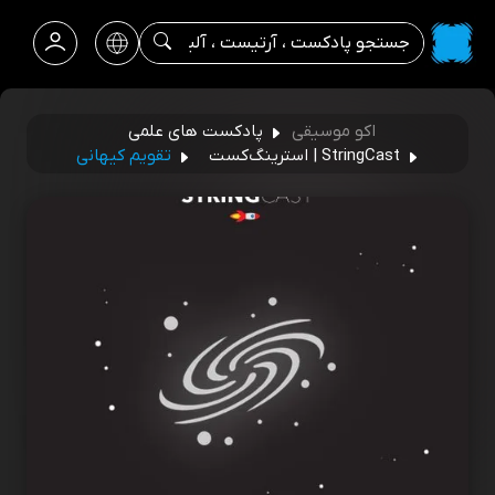
اکو موسیقی
پادکست های علمی
StringCast | استرینگ‌کست
تقویم کیهانی