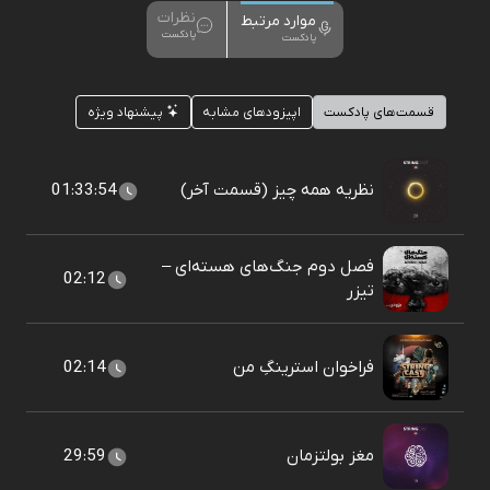
نظرات
موارد مرتبط
پادکست
پادکست
قسمت‌های پادکست
اپیزودهای مشابه
پیشنهاد ویژه
نظریه همه چیز (قسمت آخر)
01:33:54
فصل دوم جنگ‌های هسته‌ای –
02:12
تیزر
فراخوان استرینگِ‌ من
02:14
مغز بولتزمان
29:59