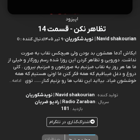
اپیزود
تظاهر نکن - قسمت 14
Navid shakourian | نویدشکوریان
-
۹ تیر ۱۴۰۵
|
0 : دنبال کننده
ایکاش آدما همشون بد بودن ولی هیچکس نقاب به صورت
نداشت. دورویی و تظاهر کردن این روزا شده رسم روزگار و خیلی از
ما ها هر روز یه نقاب میزنیم به صورتمون و میزنیم بیرون . کلی
دروغ و دغل میبافیم که همه فکر کنن ما اونی هستیم که همه
خوششون میاد. بیااید این نقاب ها رو بزنیم کنار...... توی
ادامه...
Navid shakourian | نویدشکوریان
تولید کننده :
Radio Zaraban | رادیو ضربان
سریال :
181
بازدید :
اشتراک‌گذاری در تلگرام
نظرات