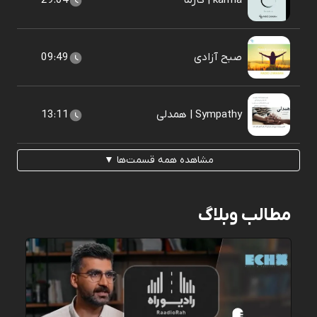
karma | کارما
29:04
صبح آزادی
09:49
Sympathy | همدلی
13:11
مشاهده همه قسمت‌ها ▼
مطالب وبلاگ