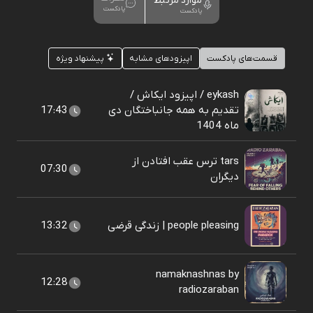
موارد مرتبط
پادکست
پادکست
قسمت‌های پادکست
اپیزودهای مشابه
پیشنهاد ویژه
eykash / اپیزود ایکاش /
تقدیم به همه جانباختگان دی
17:43
ماه 1404
tars ترس عقب افتادن از
07:30
دیگران
people pleasing | زندگی قرضی
13:32
namaknashnas by
12:28
radiozaraban