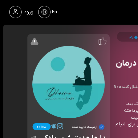
En
ورود
هارم
درمان
 : دنبال کننده
شایند،
رداخته
میت
برای التیام
آرتیست تایید شده