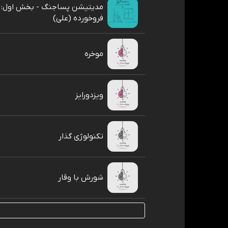
مدیتیشن پساجنگ - بخش اول:
فروخورده (علی)
موخره
ویزدورایز
تکنولوژی گذار
شورش با وقار