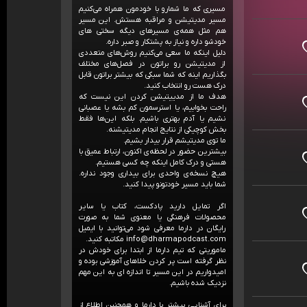
مسیری که ما شمارو با خودمون همراه می‌کنیم
مسیر مدیتیشن و مراقبه هستش. این مسیر
هم مثل‌ همه‌ی مسیرهای دیگه سختی های
خودشو داره و نیاز به پشتکار و صبر داره.
دلیل اینکه ما سعی می‌کنیم روش‌های متعددی
از مدیتیشن رو براتون در فصل‌های مختلف
بگذاریم اینه که شما سبکی که بیشتر براتون قابل
درک هست رو انتخاب کنید.
هدف ما از مدییتیشن کردن این نیست که
راحت بخوابیم، یا استرسمون کم بشه یا عصبانی
نشیم یا آدم بهتری باشیم. بلکه این‌ها فقط
بخش کوچیکی از نتایج انجام مدیتیشنه.
ما توی مدیتیشم قرار بیدار بشیم.
بیشترین حضور در لحظه‌ی اکنون، ارتباط عمیق با
هستی و درک کامل اینکه چه کسی هستیم.
هیچ نسخه‌ی واحدی برای بیداری وجود نداره.
شما باید مسیر خودتونو پیدا کنید.
اگر تمایل دارید پادکست، کتاب یا سایر
محصولات فرهنگی یا معنوی شما به صورت
رایگان در دارما معرفی شود می‌توانید با ایمیل
info@dharmapodcast.com مکاتبه کنید.
ماموریتی که تیم دارما از ابتدا برای خودش در
نظر گرفته است پر کردن خلاهای آموزشی بوده و
امیدواریم در این مسیر تا اندازه ای به این مهم
نزدیک شده باشیم.
برای آشنایی بیشتر با دارما و همچنین اطلاع از