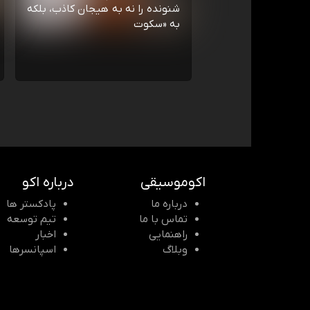
شنونده را نه به هیجان کاذب، بلکه
به «سکوت
اکوموسیقی
درباره اکو
درباره ما
پادکستر ها
تماس با ما
تیم توسعه
راهنمایی
اخبار
وبلاگ
اسپانسرها