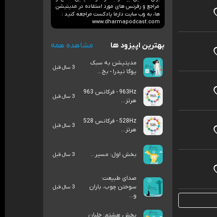
مراجع و رفرنس های مورد استفاده‌ در مدیتیشن
ها، به وب سایت دارما پادکست مراجعه کنید :
www.dharmapodcast.com
بهترین اپیزود ها
مشاهده همه
مدیتیشن به سبک
3 سال قبل
یوگا نیدرا - بخ...
963Hz - فرکانس 963
3 سال قبل
هرتز...
528Hz - فرکانس 528
3 سال قبل
هرتز...
بخش اول: مسیر...
3 سال قبل
صدای طبیعت:
سوختن چوب، باران
3 سال قبل
و...
بخش هشتم: خلبان