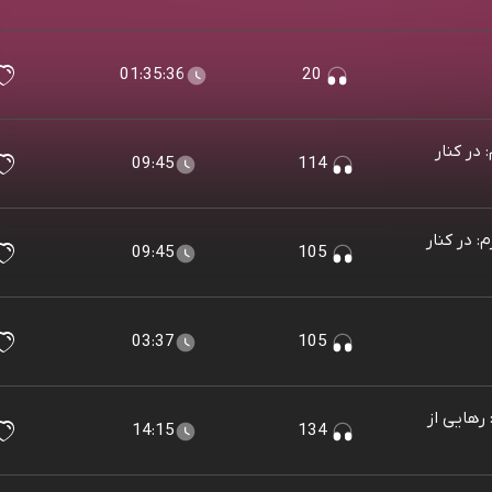
01:35:36
20
ر کنار
09:45
114
 در کنار
09:45
105
03:37
105
هایی از
14:15
134