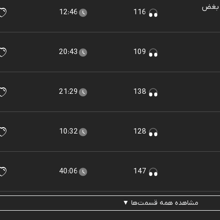
 بغض
12:46
116
20:43
109
21:29
138
10:32
128
40:06
147
مشاهده همه قسمت‌ها ▼