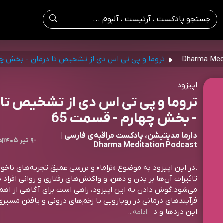
تروما و پی تی اس دی از تشخیص تا درمان - بخش چ
اپیزود
تروما و پی تی اس دی از تشخیص تا 
- بخش چهارم - قسمت 65
دارما مدیتیشن، پادکست مراقبه‌ی فارسی |
-
۹ تیر ۱۴۰۵
|
8
Dharma Meditation Podcast
.در این اپیزود به موضوع «تراما» و بررسی عمیق تجربه‌های ناخو
تاثیرات آن‌ها بر بدن و ذهن، و واکنش‌های رفتاری و روانی افراد پ
می‌شود.گوش دادن به این اپیزود، راهی است برای آگاهی از اه
فرآیندهای درمانی در رویارویی با زخم‌های درونی و یافتن مسیری 
این دردها و د
ادامه...