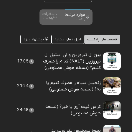
نظرات
موارد مرتبط
پادکست
پادکست
قسمت‌های پادکست
اپیزودهای مشابه
پیشنهاد ویژه
بین ال تیروزین و ان استیل ال
تیروزین (NALT) کدام را مصرف
17:05
کنیم؟ (نسخه هوش مصنوعی)
زنجبیل سیاه را مصرف کنیم یا
21:24
نه؟ (نسخه هوش مصنوعی)
کراس فیت آری یا خیر؟ (نسخه
24:48
هوش مصنوعی)
نحوه تشخیص یک مربی بد