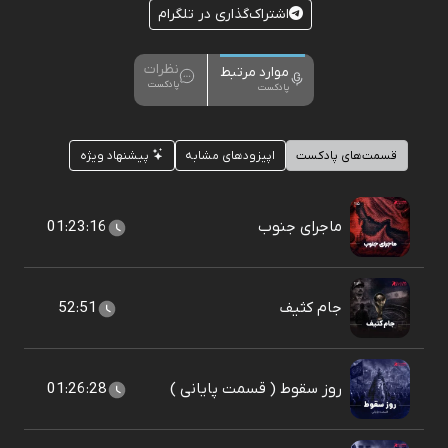
اشتراک‌گذاری در تلگرام
نظرات
موارد مرتبط
پادکست
پادکست
قسمت‌های پادکست
اپیزودهای مشابه
پیشنهاد ویژه
ماجرای جنوب
01:23:16
جام کثیف
52:51
روز سقوط ( قسمت پایانی )
01:26:28