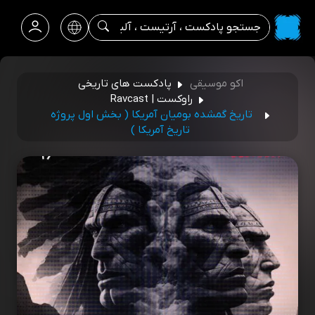
اکو موسیقی
پادکست های تاریخی
راوکست | Ravcast
تاریخ گمشده بومیان آمریکا ( بخش اول پروژه
تاریخ آمریکا )