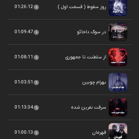
روز سقوط ( قسمت اول )
01:26:12
در سوگ داخائو
01:09:47
از سلطنت تا جمهوری
01:08:11
بهرام چوبین
01:03:51
سرقت نفرین شده
01:13:34
قهرمان
01:00:13