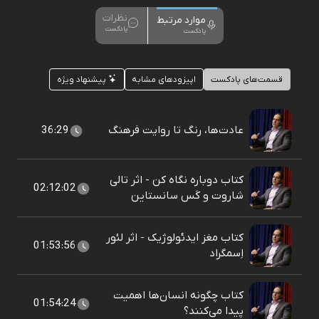
نظرات
موارد مرتبط
پادکست
پادکست
قسمت‌های پادکست
اپیزودهای مشابه
پیشنهاد ویژه
عادت‌ها، رنگ تا روایت فرهنگ
36:29
کتاب دوباره نگاه کن - اثر تالی
02:12:02
شاروت و کَس سانستاین
کتاب مغز ایدئولوژیک - اثر لئور
01:53:56
اِسمگراد
کتاب چگونه انسان‌ها اهمیت
01:54:24
پیدا می‌کنند؟