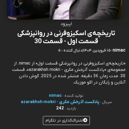
اپیزود
تاریخچه‌ی اسکیزوفرنی در روانپزشکی
قسمت اول - قسمت 30
nimac
-
۱۵ فروردین ۱۴۰۴
|
6 : دنبال کننده
«تاریخچه‌ی اسکیزوفرنی در روانپزشکی قسمت اول» از nimac. از
مجموعه‌ی «پادکست آذرخش مکری - azarakhsh mokri»، قسمت
30. مدت زمان 36 دقیقه. منتشر شده در 2025. گوش دادن
آنلاین و رایگان در اکو موزیک.
nimac
تولید کننده :
پادکست آذرخش مکری - azarakhsh mokri
سریال :
242
بازدید :
اشتراک‌گذاری در تلگرام