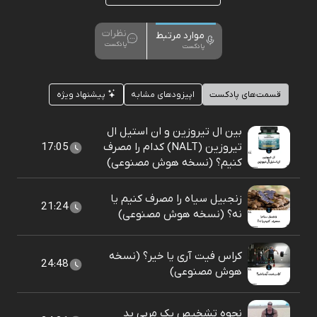
نظرات
موارد مرتبط
پادکست
پادکست
قسمت‌های پادکست
اپیزودهای مشابه
پیشنهاد ویژه
بین ال تیروزین و ان استیل ال
تیروزین (NALT) کدام را مصرف
17:05
کنیم؟ (نسخه هوش مصنوعی)
زنجبیل سیاه را مصرف کنیم یا
21:24
نه؟ (نسخه هوش مصنوعی)
کراس فیت آری یا خیر؟ (نسخه
24:48
هوش مصنوعی)
نحوه تشخیص یک مربی بد