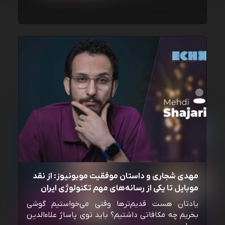
مهدی شجاری و داستان موفقیت موبونیوز: از نقد
موبایل تا یکی از رسانه‌‌های مهم تکنولوژی ایران
یادتان هست قدیم‌ترها وقتی می‌خواستیم گوشی
بخریم چه مکافاتی داشتیم؟ باید توی پاساژ علاءالدین