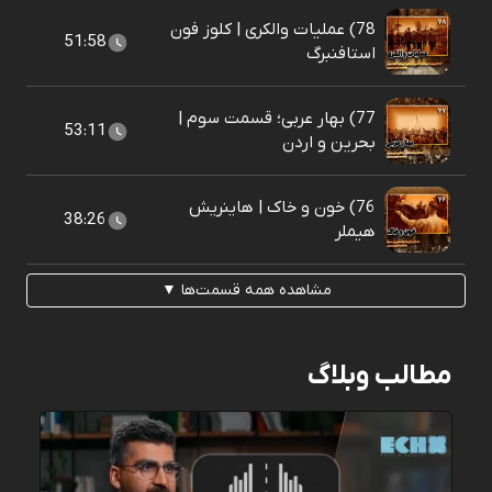
78) عملیات والکری | کلوز فون
51:58
استافنبرگ
77) بهار عربی؛ قسمت سوم |
53:11
بحرین و اردن
76) خون و خاک | هاینریش
38:26
هیملر
مشاهده همه قسمت‌ها ▼
مطالب وبلاگ