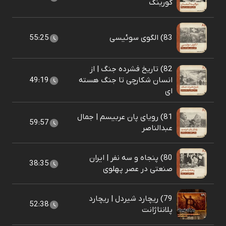
گورینگ
83) الگوی سوئیسی
55:25
82) تاریخ فشرده جنگ | از
انسان شکارچی تا جنگ هسته
49:19
ای
81) رویای پان عربیسم | جمال
59:57
عبدالناصر
80) پنجاه و سه نفر | ایران
38:35
صنعتی در عصر پهلوی
79) ریچارد شیردل | ریچارد
52:38
پلانتاژانت