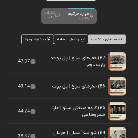
نظرات
موارد مرتبط
پادکست
پادکست
قسمت‌های پادکست
اپیزودهای مشابه
پیشنهاد ویژه
87) خمرهای سرخ | پل پوت؛
47:37
پارت دوم
86) خمرهای سرخ | پل پوت
49:14
85) گروه صنعتی مینو | علی
44:24
خسروشاهی
84) شوالیه آسمان | هرمان
38:37