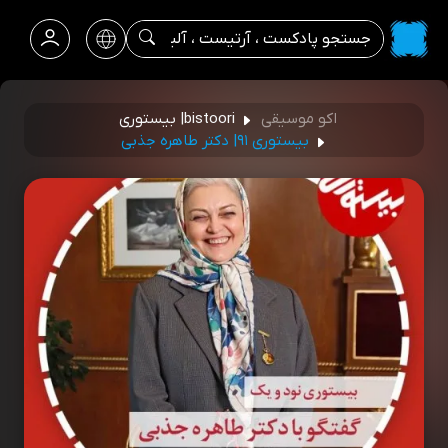
اکو موسیقی
bistoori| بیستوری
بیستوری ۹۱| دکتر طاهره جذبی