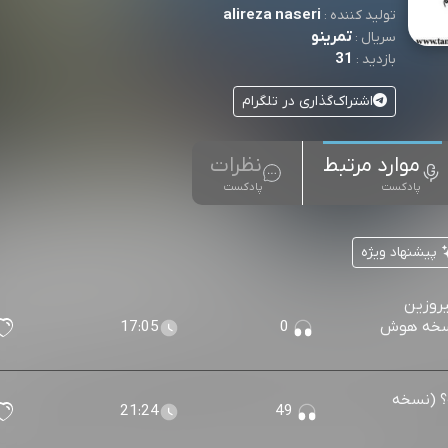
alireza naseri
تولید کننده :
تمرینو
سریال :
31
بازدید :
اشتراک‌گذاری در تلگرام
موارد مرتبط
نظرات
پادکست
پادکست
پیشنهاد ویژه
یروزین
 (نسخه هوش
0
17:05
ه؟ (نسخه
21:24
49