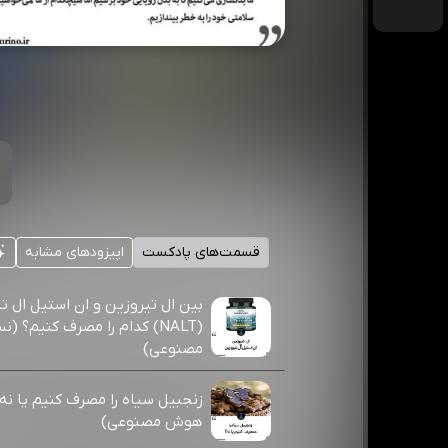
قسمت‌های پادکست
اپیزودهای مشابه
بین ال تیروزین و ان استیل ال ت
(NALT) کدام را مصرف کنیم؟
مصنوعی)
زنجبیل سیاه را مصرف کنیم یا ن
هوش مصنوعی)