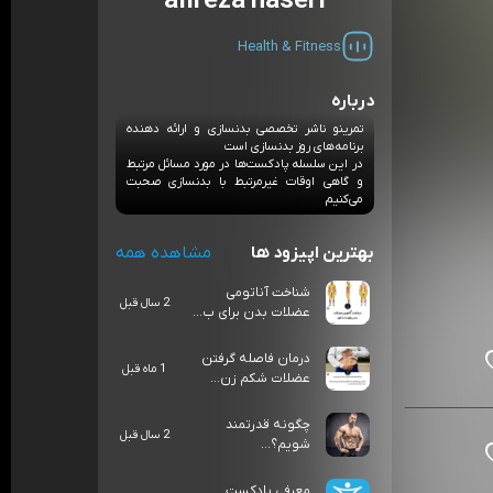
alireza naseri
Health & Fitness
درباره
تمرینو ناشر تخصصی بدنسازی و ارائه دهنده
برنامه‌های روز بدنسازی است
در این سلسله پادکست‌ها در مورد مسائل مرتبط
و گاهی اوقات غیرمرتبط با بدنسازی صحبت
می‌کنیم
بهترین اپیزود ها
مشاهده همه
شناخت آناتومی
2 سال قبل
عضلات بدن برای ب...
درمان فاصله گرفتن
1 ماه قبل
عضلات شکم زن...
چگونه قدرتمند
2 سال قبل
شویم؟...
معرفی پادکست