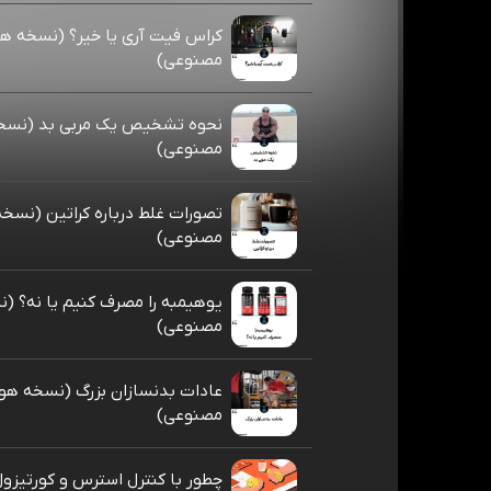
کراس فیت آری یا خیر؟ (نسخه 
مصنوعی)
نحوه تشخیص یک مربی بد (نس
مصنوعی)
تصورات غلط درباره کراتین (نس
مصنوعی)
یوهیمبه را مصرف کنیم یا نه؟ 
مصنوعی)
عادات بدنسازان بزرگ (نسخه ه
مصنوعی)
چطور با کنترل استرس و کورتیزول