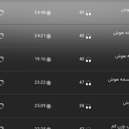
هوش
24:48
43
خه هوش
24:21
40
خه هوش
19:16
40
(نسخه هوش
23:22
47
وش
25:09
38
، وزن کم