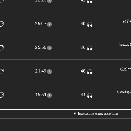
22:25
42
ازی
26:07
40
 (نسخه
25:56
36
 سوزی
21:49
48
سوخت و
16:51
41
مشاهده همه قسمت‌ها ▼