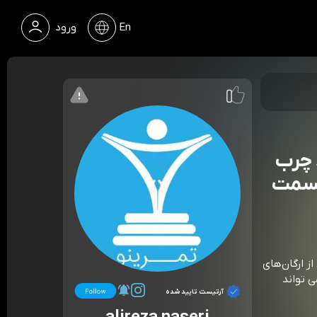
En
ورود
 چرب
قسمت
ز ارگان‌های
 تواند
آرتیست تایید شده