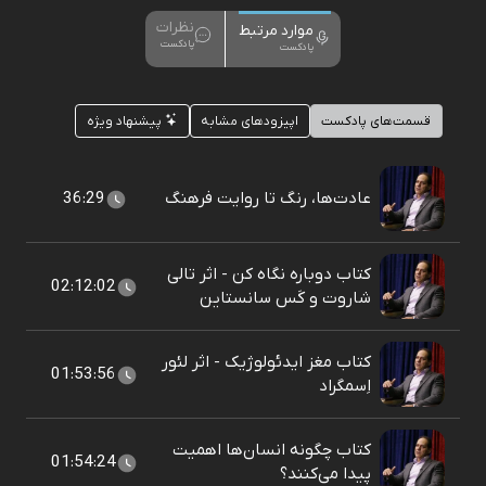
نظرات
موارد مرتبط
پادکست
پادکست
قسمت‌های پادکست
اپیزودهای مشابه
پیشنهاد ویژه
عادت‌ها، رنگ تا روایت فرهنگ
36:29
کتاب دوباره نگاه کن - اثر تالی
02:12:02
شاروت و کَس سانستاین
کتاب مغز ایدئولوژیک - اثر لئور
01:53:56
اِسمگراد
کتاب چگونه انسان‌ها اهمیت
01:54:24
پیدا می‌کنند؟