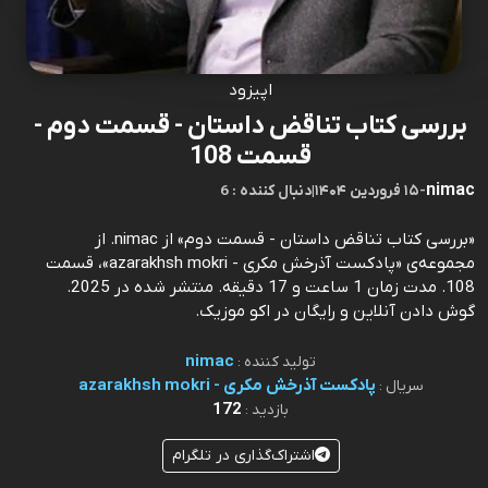
اپیزود
بررسی کتاب تناقض داستان - قسمت دوم -
قسمت 108
nimac
-
۱۵ فروردین ۱۴۰۴
|
6 : دنبال کننده
«بررسی کتاب تناقض داستان - قسمت دوم» از nimac. از
مجموعه‌ی «پادکست آذرخش مکری - azarakhsh mokri»، قسمت
108. مدت زمان 1 ساعت و 17 دقیقه. منتشر شده در 2025.
گوش دادن آنلاین و رایگان در اکو موزیک.
nimac
تولید کننده :
پادکست آذرخش مکری - azarakhsh mokri
سریال :
172
بازدید :
اشتراک‌گذاری در تلگرام