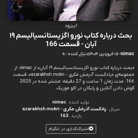
اپیزود
بحث درباره کتاب نورو اگزیستانسیالیسم ۱۹
آبان - قسمت 166
nimac
-
۱۵ فروردین ۱۴۰۴
|
6 : دنبال کننده
«بحث درباره کتاب نورو اگزیستانسیالیسم ۱۹ آبان» از nimac. از
مجموعه‌ی «پادکست آذرخش مکری - azarakhsh mokri»، قسمت
166. مدت زمان 1 ساعت و 27 دقیقه. منتشر شده در 2025.
گوش دادن آنلاین و رایگان در اکو موزیک.
nimac
تولید کننده :
پادکست آذرخش مکری - azarakhsh mokri
سریال :
163
بازدید :
اشتراک‌گذاری در تلگرام