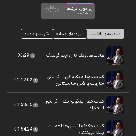
نظرات
موارد مرتبط
پادکست
پادکست
قسمت‌های پادکست
اپیزودهای مشابه
پیشنهاد ویژه
عادت‌ها، رنگ تا روایت فرهنگ
36:29
کتاب دوباره نگاه کن - اثر تالی
02:12:02
شاروت و کَس سانستاین
کتاب مغز ایدئولوژیک - اثر لئور
01:53:56
اِسمگراد
کتاب چگونه انسان‌ها اهمیت
01:54:24
پیدا می‌کنند؟