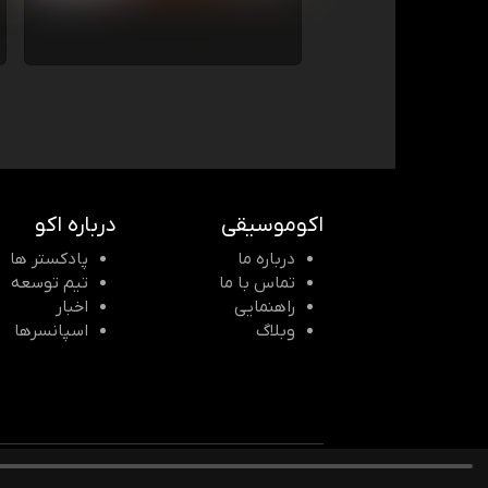
اکوموسیقی
درباره اکو
درباره ما
پادکستر ها
تماس با ما
تیم توسعه
راهنمایی
اخبار
وبلاگ
اسپانسرها
© 2026 Echomusic & Podcast