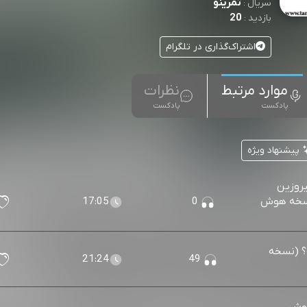
تمرینو
سریال :
20
بازدید :
اشتراک‌گذاری در تلگرام
موارد مرتبط
نظرات
پادکست
پادکست
پیشنهاد ویژه
یروزین
 (نسخه هوش
0
17:05
ه؟ (نسخه
21:24
49