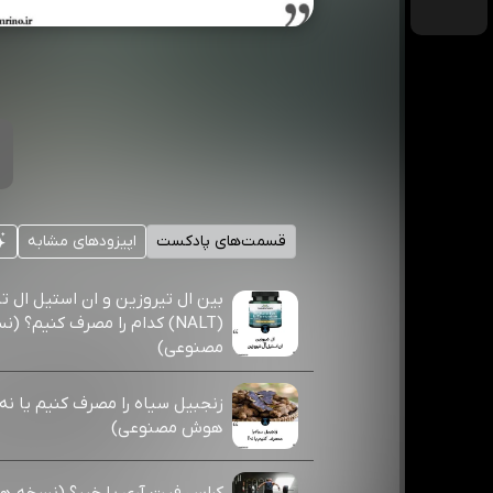
قسمت‌های پادکست
اپیزودهای مشابه
بین ال تیروزین و ان استیل ال ت
(NALT) کدام را مصرف کنیم؟
مصنوعی)
زنجبیل سیاه را مصرف کنیم یا ن
هوش مصنوعی)