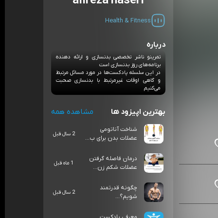
alireza naseri
Health & Fitness
درباره
تمرینو ناشر تخصصی بدنسازی و ارائه دهنده
برنامه‌های روز بدنسازی است
در این سلسله پادکست‌ها در مورد مسائل مرتبط
و گاهی اوقات غیرمرتبط با بدنسازی صحبت
می‌کنیم
بهترین اپیزود ها
مشاهده همه
شناخت آناتومی
2 سال قبل
عضلات بدن برای ب...
درمان فاصله گرفتن
1 ماه قبل
عضلات شکم زن...
چگونه قدرتمند
2 سال قبل
شویم؟...
معرفی پادکست