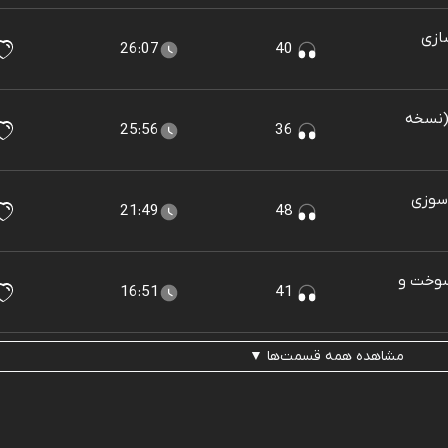
ازی
26:07
40
 (نسخه
25:56
36
 سوزی
21:49
48
سوخت و
16:51
41
مشاهده همه قسمت‌ها ▼